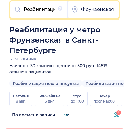
Очистить
Фрунзенская
Реабилитация у метро
Фрунзенская в Санкт-
Петербурге
30 клиник
Найдено: 30 клиник с ценой от 500 руб., 14819
отзывов пациентов.
Реабилитация после инсульта
Реабилитация посл
Сегодня
Ближайшие
Утро
Вечер
В
8 авг.
3 дня
до 11:00
после 18:00
8 а
1