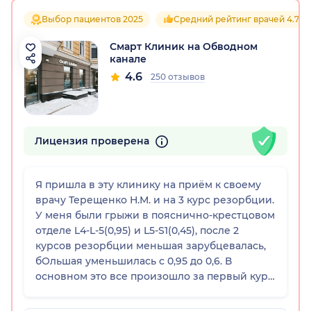
Выбор пациентов 2025
Средний рейтинг врачей 4.7
Смарт Клиник на Обводном
канале
4.6
250 отзывов
Лицензия проверена
Я пришла в эту клинику на приём к своему
врачу Терещенко Н.М. и на 3 курс резорбции.
У меня были грыжи в пояснично-крестцовом
отделе L4-L-5(0,95) и L5-S1(0,45), после 2
курсов резорбции меньшая зарубцевалась,
бОльшая уменьшилась с 0,95 до 0,6. В
основном это все произошло за первый курс.
Пришла на 3 курс, чтобы до конца
разобраться с оставшейся грыжей L4-L-5(0,6)