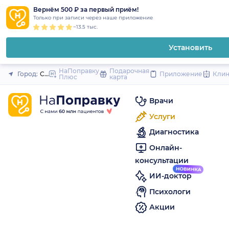
1
2
3
4
5
to
Вернём 500 ₽ за первый приём!
Закрыть
Только при записи через наше приложение
content
~13.5 тыс.
Установить
НаПоправку
Подарочная
Город:
Санкт-Петербург
Приложение
Кли
Плюс
карта
Врачи
Услуги
Диагностика
Онлайн-
консультации
ИИ-доктор
Психологи
Акции