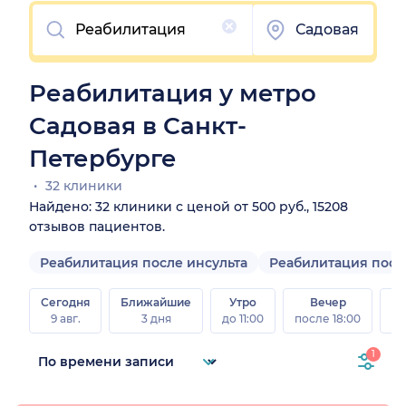
Очистить
Садовая
Реабилитация у метро
Садовая в Санкт-
Петербурге
32 клиники
Найдено: 32 клиники с ценой от 500 руб., 15208
отзывов пациентов.
Реабилитация после инсульта
Реабилитация посл
Сегодня
Ближайшие
Утро
Вечер
В
9 авг.
3 дня
до 11:00
после 18:00
8 а
1