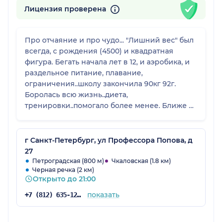
Лицензия проверена
Про отчаяние и про чудо... "Лишний вес" был
всегда, с рождения (4500) и квадратная
фигура. Бегать начала лет в 12, и аэробика, и
раздельное питание, плавание,
ограничения..школу закончила 90кг 92г.
Боролась всю жизнь..диета,
тренировки..помогало более менее. Ближе к
возрасту 48 победил климакс, вес за год
+10кг, больше не помогало ничего...
Переедания не было, диета и тренировки
г Санкт-Петербург, ул Профессора Попова, д
были.. обычные и усиленные Эмс (ток),
27
массаж, лимфодренаж ручной и
Петроградская (800 м)
Чкаловская (1.8 км)
Черная речка (2 км)
кавитация..ноль.. попала к Дмитрию
Открыто до 21:00
Николаевичу случайно, не верила уже ни во
что и особенно в себя. А вот чудеса бывают!!.
показать
+7 (812) 635-12-82
Полгода.. и минус 20 кг!! Разработана диета
именно для меня, тренировки для меня,