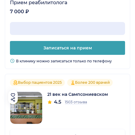
анализы разнообразные, обсуждение,
Прием реабилитолога
поддержка, курирование в процессе и
7 000 ₽
корректировка процесса. Не скажу, что легко,
но и не какие-то запредельные усилия, все
вполне посильно и диеты и тренировки и
помощи можно попросить всегда. Вот он
результат, смотрю и не верю..) всем удачи в
Записаться на прием
не самом легком деле. И поверьте -
возможно. Теперь точно знаю
В клинику можно записаться только по телефону
Выбор пациентов 2025
Более 200 врачей
21 век на Сампсониевском
4.5
1503 отзыва