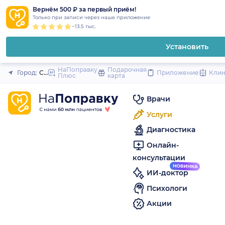
1
2
3
4
5
to
Вернём 500 ₽ за первый приём!
Закрыть
Только при записи через наше приложение
content
~13.5 тыс.
Установить
НаПоправку
Подарочная
Город:
Санкт-Петербург
Приложение
Кли
Плюс
карта
Врачи
Услуги
Диагностика
Онлайн-
консультации
ИИ-доктор
Психологи
Акции