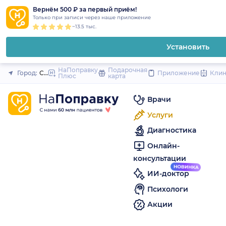
1
2
3
4
5
to
Вернём 500 ₽ за первый приём!
Закрыть
Только при записи через наше приложение
content
~13.5 тыс.
Установить
НаПоправку
Подарочная
Город:
Санкт-Петербург
Приложение
Кли
Плюс
карта
Врачи
Услуги
Диагностика
Онлайн-
консультации
ИИ-доктор
Психологи
Акции