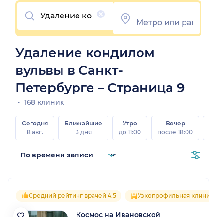
Очистить
Удаление кондилом
вульвы в Санкт-
Петербурге – Страница 9
168 клиник
Сегодня
Ближайшие
Утро
Вечер
В
8 авг.
3 дня
до 11:00
после 18:00
8 а
Средний рейтинг врачей 4.5
Узкопрофильная клиника
Космос на Ивановской