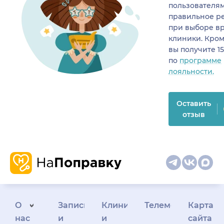
пользователя
правильное р
при выборе в
клиники. Кром
вы получите 1
по
программе
лояльности.
Оставить
отзыв
О
Запись
Клиникам
Телемедицина
Карта
нас
и
и
сайта