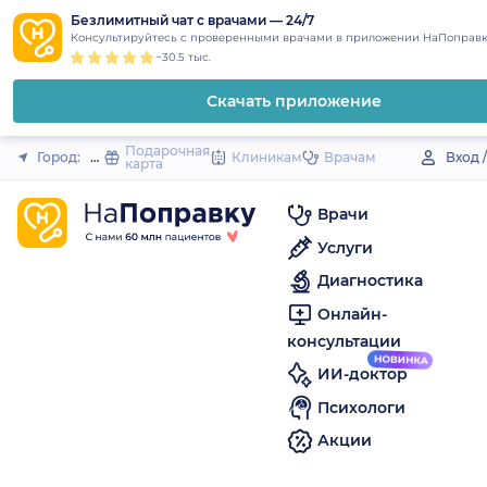
1
2
3
4
5
to
Безлимитный чат с врачами — 24/7
Закрыть
Консультируйтесь с проверенными врачами в приложении НаПоправк
content
~30.5 тыс.
Скачать приложение
Подарочная
Город:
Динская (станица)
Клиникам
Врачам
Вход 
карта
Врачи
Услуги
Диагностика
Онлайн-
консультации
ИИ-доктор
Психологи
Акции