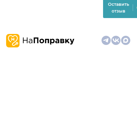
Оставить
отзыв
О
Запись
Клиникам
Телемедицина
Карта
нас
и
и
сайта
отзывы
врачам
На информационном ресурсе применяются
рекомендательные технологии (информационные технологии
предоставления информации на основе сбора,
систематизации и анализа сведений, относящихся к
предпочтениям пользователей сети "Интернет", находящихся
на территории Российской Федерации)
Материалы, размещённые на сайте, не предназначены для
постановки диагноза и лечения и не заменяют приём врача.