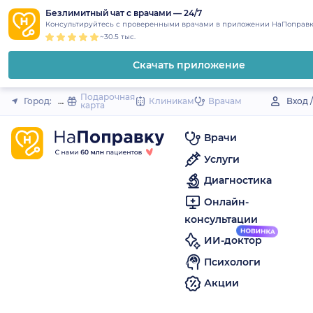
1
2
3
4
5
to
Безлимитный чат с врачами — 24/7
Закрыть
Консультируйтесь с проверенными врачами в приложении НаПоправк
content
~30.5 тыс.
Скачать приложение
Подарочная
Город:
Динская (станица)
Клиникам
Врачам
Вход 
карта
Врачи
Услуги
Диагностика
Онлайн-
консультации
ИИ-доктор
Психологи
Акции