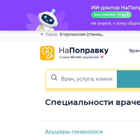
ИИ-доктор НаПоп
Закрыть
Бесплатно · 0 руб
Не знаете, к кому обра
Город:
Егорлыкская (станица)
Вра
Специальности враче
Акушеры-гинекологи