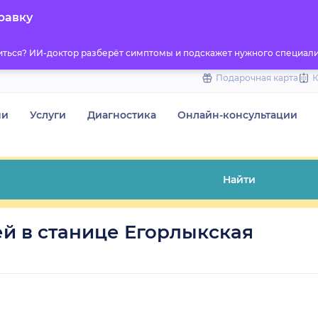
to
равку
content
титься? ИИ-доктор разберёт симптомы и подскажет нужного специали
Подарочная карта
чи
Услуги
Диагностика
Онлайн-консультации
Найти
й в станице Егорлыкская