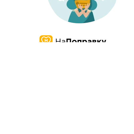
О нас
Запись и 
О компании
Наша
Проверенн
история
Карьера
информаци
Миссия и ценности
о врачах и 
Отзывы о нас
Пресса
Честные от
Редакция
Контакты
Бонусная п
Поддержка
пользовате