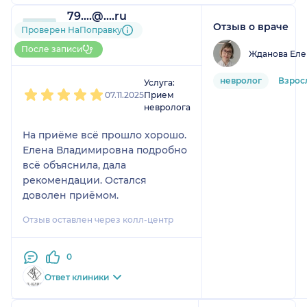
79....@....ru
Отзыв о враче
1 отзыв
Проверен НаПоправку
До 5 записей через
После записи
Жданова Еле
НаПоправку
1
2
3
4
5
невролог
Взрос
Услуга:
07.11.2025
Прием
невролога
На приёме всё прошло хорошо.
Елена Владимировна подробно
всё объяснила, дала
рекомендации. Остался
доволен приёмом.
Отзыв оставлен через колл-центр
0
Ответ клиники