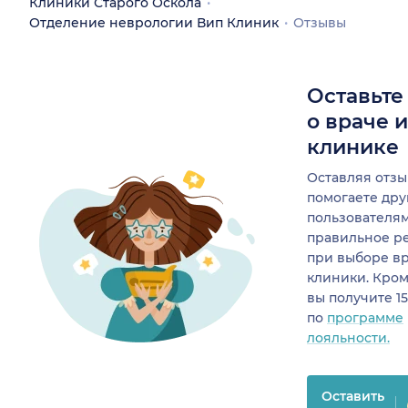
Клиники Старого Оскола
Отделение неврологии Вип Клиник
Отзывы
Оставьте
о враче 
клинике
Оставляя отзы
помогаете др
пользователя
правильное р
при выборе в
клиники. Кром
вы получите 1
по
программе
лояльности.
Оставить