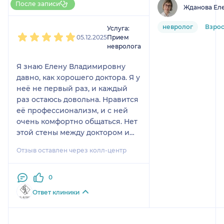
После записи
Жданова Ел
1
2
3
4
5
невролог
Взро
Услуга:
05.12.2025
Прием
невролога
Я знаю Елену Владимировну
давно, как хорошего доктора. Я у
неё не первый раз, и каждый
раз остаюсь довольна. Нравится
её профессионализм, и с ней
очень комфортно общаться. Нет
этой стены между доктором и
пациентом, а скорее стиль
Отзыв оставлен через колл-центр
общения как у хороших друзей.
0
Ответ клиники