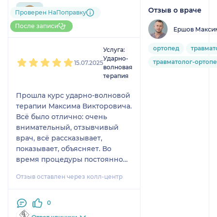
Отзыв о враче
790....@....ru
Проверен НаПоправку
1 отзыв
После записи
Ершов Макси
1
2
3
4
5
ортопед
травмат
Услуга:
Ударно-
травматолог-ортоп
15.07.2025
волновая
терапия
Прошла курс ударно-волновой
терапии Максима Викторовича.
Всё было отлично: очень
внимательный, отзывчивый
врач, всё рассказывает,
показывает, объясняет. Во
время процедуры постоянно
спрашивал, не больно ли, если
Отзыв оставлен через колл-центр
что, сразу корректировал
мощность. После процедур
стало полегче, эффект есть. Я
0
осталась довольна.