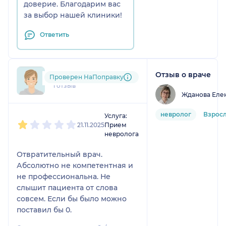
доверие. Благодарим вас
за выбор нашей клиники!
Ответить
Отзыв о враче
Евгений
Проверен НаПоправку
1 отзыв
Жданова Еле
1
2
3
4
5
невролог
Взрос
Услуга:
21.11.2025
Прием
невролога
Отвратительный врач.
Абсолютно не компетентная и
не профессиональна. Не
слышит пациента от слова
совсем. Если бы было можно
поставил бы 0.