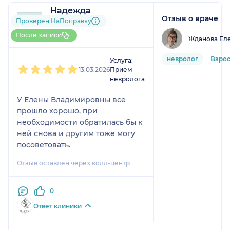
Надежда
Отзыв о враче
1 отзыв
Проверен НаПоправку
До 10 записей через
После записи
Жданова Ел
НаПоправку
1
2
3
4
5
невролог
Взро
Услуга:
13.03.2026
Прием
невролога
У Елены Владимировны все
прошло хорошо, при
необходимости обратилась бы к
ней снова и другим тоже могу
посоветовать.
Отзыв оставлен через колл-центр
0
Ответ клиники