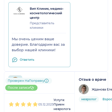
Вип Клиник, медико-
косметологический
центр
Представитель
клиники
Мы очень ценим ваше
доверие. Благодарим вас за
выбор нашей клиники!
Ответить
Отзыв о враче
792....@....ru
Проверен НаПоправку
1 отзыв
После записи
Жданова Ел
1
2
3
4
5
невролог
Взро
Услуга:
05.12.2025
Прием
невролога