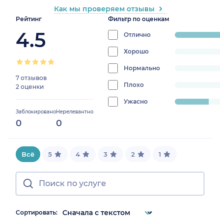
Как мы проверяем отзывы
Рейтинг
Фильтр по оценкам
4.5
Отлично
progress:
77.7777777777777
Хорошо
progress:
0%
Нормально
progress:
7 отзывов
0%
Плохо
progress:
2 оценки
0%
Ужасно
progress:
Заблокировано
Нерелевантно
22.22222222222222%
0
0
Всё
5
4
3
2
1
Сортировать: