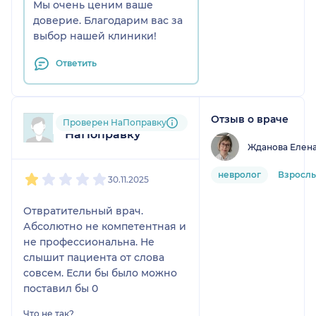
Мы очень ценим ваше
доверие. Благодарим вас за
выбор нашей клиники!
Ответить
Отзыв о враче
Пользователь
Проверен НаПоправку
НаПоправку
Жданова Елен
1
2
3
4
5
невролог
Взросл
30.11.2025
Отвратительный врач.
Абсолютно не компетентная и
не профессиональна. Не
слышит пациента от слова
совсем. Если бы было можно
поставил бы 0
Что не так?