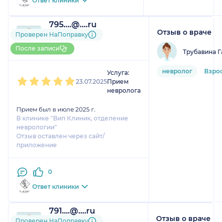
Ответ клиники
795....@....ru
Отзыв о враче
1 оценка
Проверен НаПоправку
До 5 записей через
После записи
Трубавина Г
НаПоправку
1
2
3
4
5
невролог
Взро
Услуга:
23.07.2025
Прием
невролога
Прием был в июле 2025 г.
В клинике "Вип Клиник, отделение
неврологии"
Отзыв оставлен через сайт/
приложение
0
Ответ клиники
791....@....ru
Отзыв о враче
1 оценка
Проверен НаПоправку