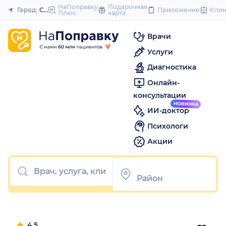
1
2
3
4
5
1
2
3
4
5
to
НаПоправку
Подарочная
Город:
Старый Оскол
Приложение
Кли
Плюс
карта
Закрыть
content
Врачи
Услуги
Диагностика
Онлайн-
консультации
ИИ-доктор
Психологи
Акции
4.5