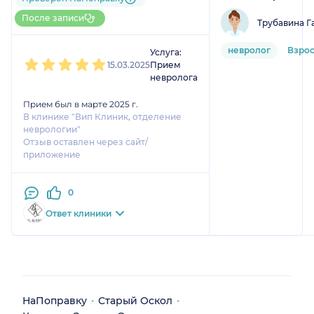
До 5 записей через
После записи
Трубавина Г
НаПоправку
1
2
3
4
5
невролог
Взро
Услуга:
15.03.2025
Прием
невролога
Прием был в марте 2025 г.
В клинике "Вип Клиник, отделение
неврологии"
Отзыв оставлен через сайт/
приложение
0
Ответ клиники
НаПоправку
Старый Оскол