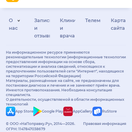
О
Запись
Клиникам
Телемедицина
Карта
нас
и
и
сайта
отзывы
врачам
На информационном ресурсе применяются
рекомендательные технологии (информационные технологии
предоставления информации на основе сбора,
систематизации и анализа сведений, относящихся к
предпочтениям пользователей сети "Интернет", находящихся
на территории Российской Федерации)
Материалы, размещённые на сайте, не предназначены для
постановки диагноза и лечения и не заменяют приём врача.
Имеются противопоказания. Необходима консультация
специалиста.
О деятельности, осуществляемой в области информационных
технологий
App Store
Google Play
AppGallery
RuStore
© ООО «НаПоправку.Ру», 2014—2026.
Правовая информация
ОГРН: 1147847038679