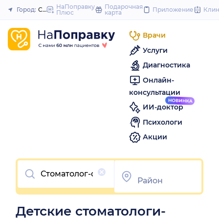
to
НаПоправку
Подарочная
Город:
Ставрополь
Приложение
Кли
Плюс
карта
Закрыть
content
Врачи
Услуги
Диагностика
Онлайн-
консультации
ИИ-доктор
Психологи
Акции
Очистить
Детские стоматологи-