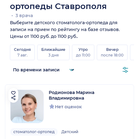
ортопеды Ставрополя
3 врача
Выберите детского стоматолога-ортопеда для
записи на прием по рейтингу на базе отзывов.
Цены от 1100 руб. до 1100 руб..
Сегодня
Ближайшие
Утро
Вечер
В
7 авг.
3 дня
до 11:00
после 18:00
8 а
Родионова Марина
Владимировна
Нет оценок
стоматолог-ортопед
Детский