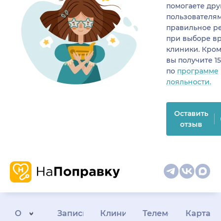
помогаете др
пользователя
правильное р
при выборе в
клиники. Кром
вы получите 1
по
программе
лояльности.
Оставить
отзыв
О
Запись
Клиникам
Телемедицина
Карта