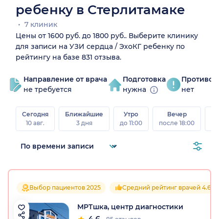
ребенку в Стерлитамаке
7 клиник
Цены от 1600 руб. до 1800 руб.. Выберите клинику
для записи на УЗИ сердца / ЭхоКГ ребенку по
рейтингу на базе 831 отзыва.
Направление от врача
Подготовка
Противоп
не требуется
нужна
нет
Сегодня
Ближайшие
Утро
Вечер
10 авг.
3 дня
до 11:00
после 18:00
15 
Выбор пациентов 2025
Средний рейтинг врачей 4.6
МРТшка, центр диагностики