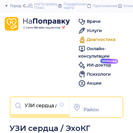
to
НаПоправку
Подарочная
Город:
Стерлитамак
Приложение
Кли
Плюс
карта
Закрыть
content
Врачи
Услуги
Диагностика
Онлайн-
консультации
ИИ-доктор
Психологи
Акции
Очистить
УЗИ сердца / ЭхоКГ