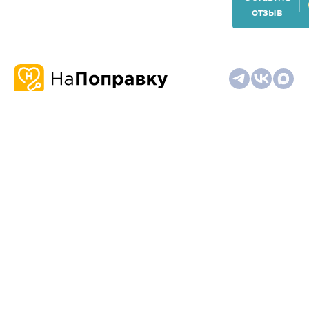
отзыв
О
Запись
Клиникам
Телемедицина
Карта
нас
и
и
сайта
отзывы
врачам
На информационном ресурсе применяются
рекомендательные технологии (информационные технологии
предоставления информации на основе сбора,
систематизации и анализа сведений, относящихся к
предпочтениям пользователей сети "Интернет", находящихся
на территории Российской Федерации)
Материалы, размещённые на сайте, не предназначены для
постановки диагноза и лечения и не заменяют приём врача.
Имеются противопоказания. Необходима консультация