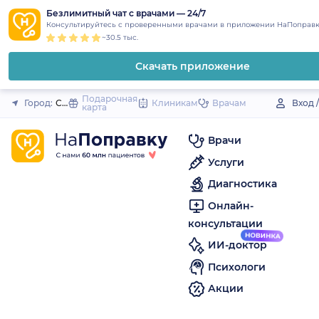
1
2
3
4
5
to
Безлимитный чат с врачами — 24/7
Закрыть
Консультируйтесь с проверенными врачами в приложении НаПоправк
content
~30.5 тыс.
Скачать приложение
Подарочная
Город:
Строитель
Клиникам
Врачам
Вход 
карта
Врачи
Услуги
Диагностика
Онлайн-
консультации
ИИ-доктор
Психологи
Акции