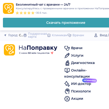
1
2
3
4
5
to
Безлимитный чат с врачами — 24/7
Закрыть
Консультируйтесь с проверенными врачами в приложении НаПоправк
content
~30.5 тыс.
Скачать приложение
Подарочная
Город:
Судогда
Клиникам
Врачам
Вход 
карта
Врачи
Услуги
Диагностика
Онлайн-
консультации
ИИ-доктор
Психологи
Акции