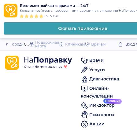
1
2
3
4
5
to
Безлимитный чат с врачами — 24/7
Закрыть
Консультируйтесь с проверенными врачами в приложении НаПоправк
content
~30.5 тыс.
Скачать приложение
Подарочная
Город:
Судогда
Клиникам
Врачам
Вход 
карта
Врачи
Услуги
Диагностика
Онлайн-
консультации
ИИ-доктор
Психологи
Акции