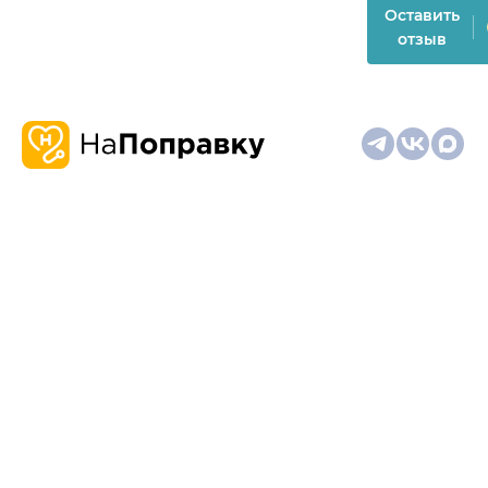
Оставить
отзыв
О
Запись
Клиникам
Телемедицина
Карта
нас
и
и
сайта
отзывы
врачам
На информационном ресурсе применяются
рекомендательные технологии (информационные технологии
предоставления информации на основе сбора,
систематизации и анализа сведений, относящихся к
предпочтениям пользователей сети "Интернет", находящихся
на территории Российской Федерации)
Материалы, размещённые на сайте, не предназначены для
постановки диагноза и лечения и не заменяют приём врача.