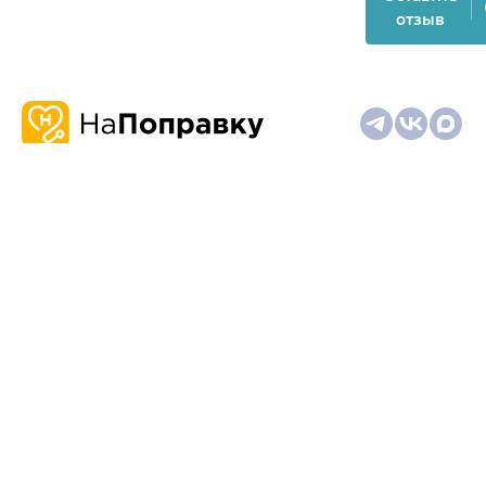
отзыв
О
Запись
Клиникам
Телемедицина
Карта
нас
и
и
сайта
отзывы
врачам
На информационном ресурсе применяются
рекомендательные технологии (информационные технологии
предоставления информации на основе сбора,
систематизации и анализа сведений, относящихся к
предпочтениям пользователей сети "Интернет", находящихся
на территории Российской Федерации)
Материалы, размещённые на сайте, не предназначены для
постановки диагноза и лечения и не заменяют приём врача.
Имеются противопоказания. Необходима консультация