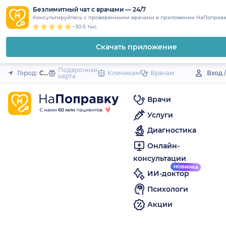
1
2
3
4
5
to
Безлимитный чат с врачами — 24/7
Закрыть
Консультируйтесь с проверенными врачами в приложении НаПоправк
content
~30.5 тыс.
Скачать приложение
Подарочная
Город:
Сухиничи
Клиникам
Врачам
Вход 
карта
Врачи
Услуги
Диагностика
Онлайн-
консультации
ИИ-доктор
Психологи
Акции