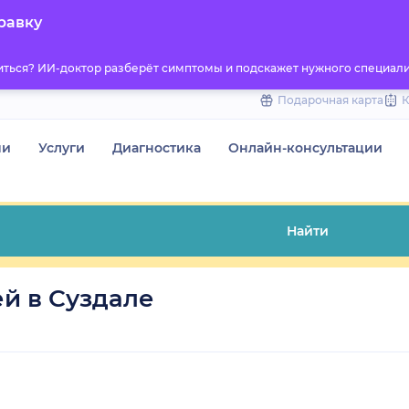
to
равку
content
титься? ИИ-доктор разберёт симптомы и подскажет нужного специали
Подарочная карта
чи
Услуги
Диагностика
Онлайн-консультации
Найти
й в Суздале