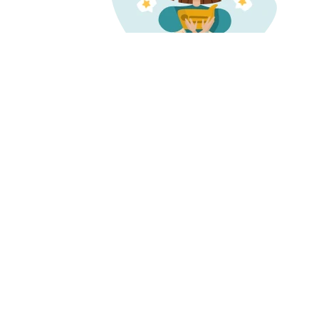
О нас
Запись и 
О компании
Наша
Проверенн
история
Карьера
информаци
Миссия и ценности
о врачах и 
Отзывы о нас
Пресса
Честные от
Редакция
Контакты
Бонусная п
Поддержка
пользовате