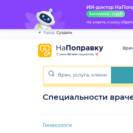
ИИ-доктор НаПоп
Закрыть
Бесплатно · 0 руб
Не знаете, к кому обра
Город:
Суздаль
Вра
Специальности враче
Гинекологи