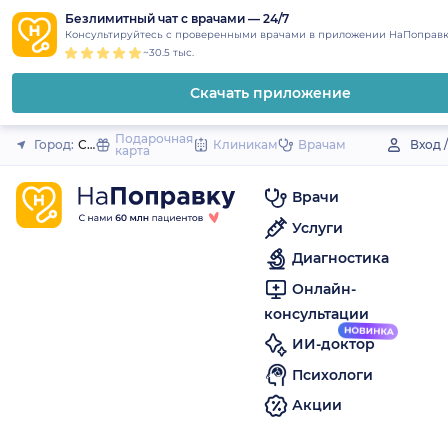
1
2
3
4
5
to
Безлимитный чат с врачами — 24/7
Закрыть
Консультируйтесь с проверенными врачами в приложении НаПоправк
content
~30.5 тыс.
Скачать приложение
Подарочная
Город:
Светлогорск
Клиникам
Врачам
Вход 
карта
Врачи
Услуги
Диагностика
Онлайн-
консультации
ИИ-доктор
Психологи
Акции