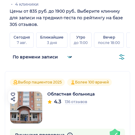
4 клиники
Цены от 835 руб. до 1900 руб.. Выберите клинику
для записи на тредмил-теста по рейтингу на базе
305 отзывов.
Сегодня
Ближайшие
Утро
Вечер
В
7 авг.
3 дня
до 11:00
после 18:00
8 а
Выбор пациентов 2025
Более 100 врачей
Областная больница
4.3
136 отзывов