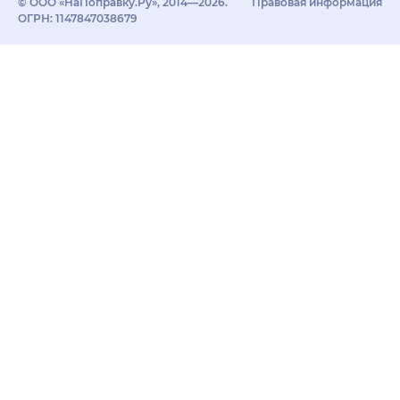
© ООО «НаПоправку.Ру», 2014—2026.
Правовая информация
ОГРН: 1147847038679