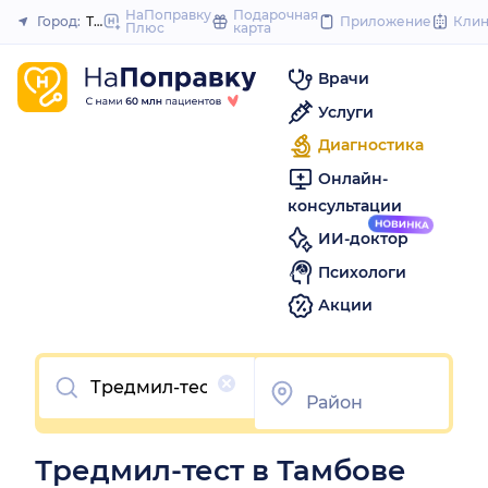
to
НаПоправку
Подарочная
Город:
Тамбов
Приложение
Кли
Плюс
карта
Закрыть
content
Врачи
Услуги
Диагностика
Онлайн-
консультации
ИИ-доктор
Психологи
Акции
Очистить
Тредмил-тест в Тамбове