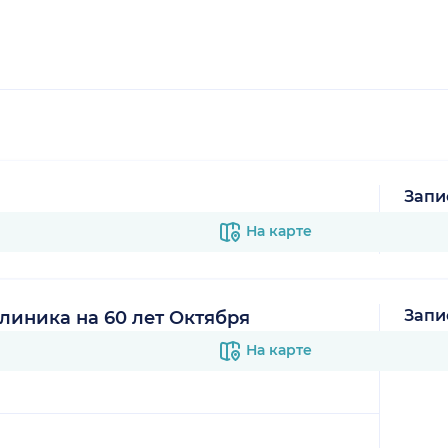
Запи
В к
На карте
Запи
иника на 60 лет Октября
В к
На карте