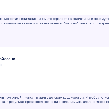
зы,обратила внимание на то, что терапевты в поликлинике почему т
олнительные анализы и так называемая "мелочь" оказалась ..сахар
хайловна
нок
пытом онлайн-консультации с детским кардиологом. Мы обратились 
нка, и результат превзошел все наши ожидания. Сначала я немного 