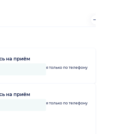
сь на приём
линику можно записаться только по телефону
сь на приём
линику можно записаться только по телефону