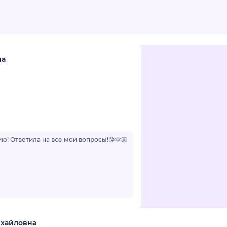
на
ю! Ответила на все мои вопросы!😘🫶🏼
ихайловна