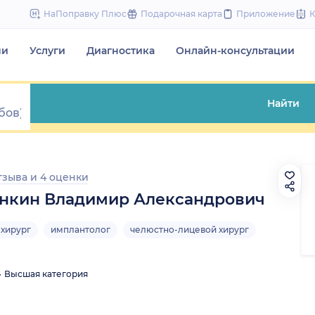
to
НаПоправку Плюс
Подарочная карта
Приложение
content
чи
Услуги
Диагностика
Онлайн-консультации
Найти
тзыва
и
4 оценки
нкин Владимир Александрович
-хирург
имплантолог
челюстно-лицевой хирург
Высшая категория