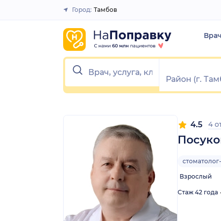
1
2
3
4
5
1
2
3
4
5
Город:
Тамбов
Закрыть
Вра
4.5
4 о
Посуко
стоматолог
Взрослый
Стаж 42 года