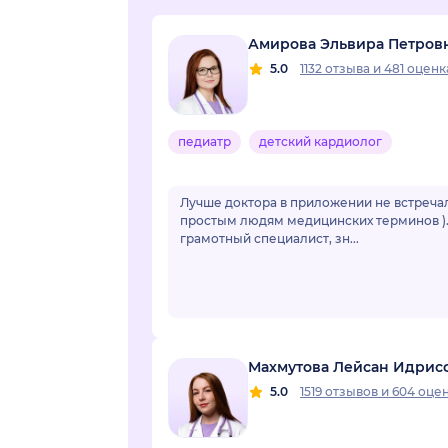
Амирова Эльвира Петров
5.0
1132 отзыва
и
481 оценк
педиатр
детский кардиолог
Лучше доктора в приложении не встречал
простым людям медицинских терминов ). 
грамотный специалист, зн...
Махмутова Лейсан Идрис
5.0
1519 отзывов
и
604 оце