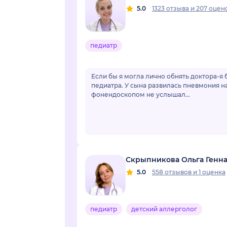
5.0
1323 отзыва
и
207 оцен
педиатр
Если бы я могла лично обнять доктора-я 
педиатра. У сына развилась пневмония н
фонендоскопом не услышал...
Скрыпникова Ольга Генн
5.0
558 отзывов
и
1 оценка
педиатр
детский аллерголог