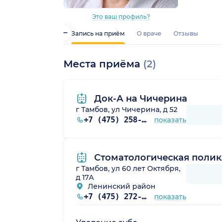
Это ваш профиль?
Запись на приём
О враче
Отзывы
Места приёма
(2)
Док-А на Чичерина
г Тамбов, ул Чичерина, д 52
+7 (475) 258-27-04
показать
Стоматологическая поликл
г Тамбов, ул 60 лет Октября,
д 17А
Ленинский район
+7 (475) 272-96-09
показать