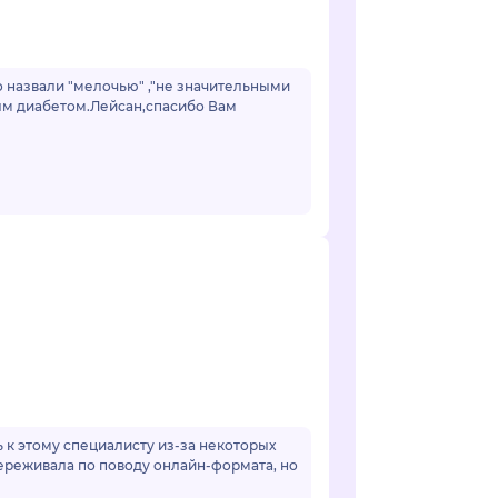
о назвали "мелочью" ,"не значительными
ным диабетом.Лейсан,спасибо Вам
к этому специалисту из-за некоторых
переживала по поводу онлайн-формата, но