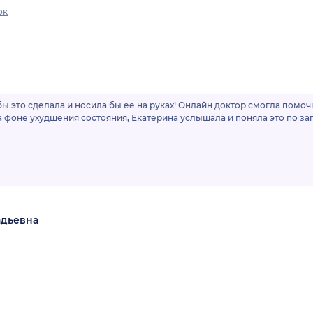
ок
бы это сделала и носила бы ее на руках! Онлайн доктор смогла помо
а фоне ухудшения состояния, Екатерина услышала и поняла это по зап
адьевна