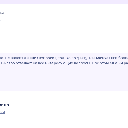
на
а
а. Не задает лишних вопросов, только по факту. Разъясняет всё бол
Быстро отвечает на все интересующие вопросы. При этом еще ни ра
овна
нки