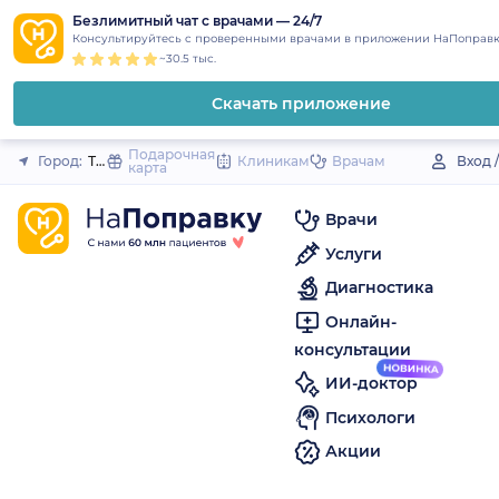
1
2
3
4
5
to
Безлимитный чат с врачами — 24/7
Закрыть
Консультируйтесь с проверенными врачами в приложении НаПоправк
content
~30.5 тыс.
Скачать приложение
Подарочная
Город:
Тара
Клиникам
Врачам
Вход 
карта
Врачи
Услуги
Диагностика
Онлайн-
консультации
ИИ-доктор
Психологи
Акции