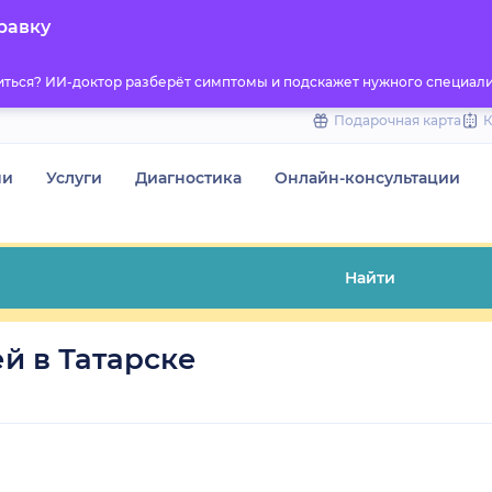
to
равку
content
титься? ИИ-доктор разберёт симптомы и подскажет нужного специали
Подарочная карта
чи
Услуги
Диагностика
Онлайн-консультации
Найти
й в Татарске