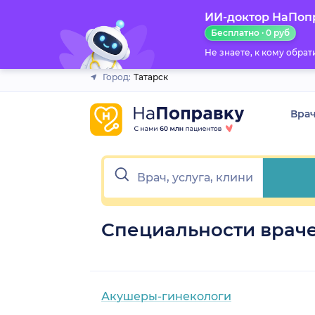
ИИ-доктор НаПоп
Закрыть
Бесплатно · 0 руб
Не знаете, к кому обра
Город:
Татарск
Вра
Специальности враче
Акушеры-гинекологи