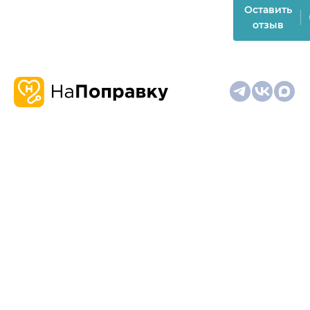
Оставить
отзыв
О
Запись
Клиникам
Телемедицина
Карта
нас
и
и
сайта
отзывы
врачам
На информационном ресурсе применяются
рекомендательные технологии (информационные технологии
предоставления информации на основе сбора,
систематизации и анализа сведений, относящихся к
предпочтениям пользователей сети "Интернет", находящихся
на территории Российской Федерации)
Материалы, размещённые на сайте, не предназначены для
постановки диагноза и лечения и не заменяют приём врача.