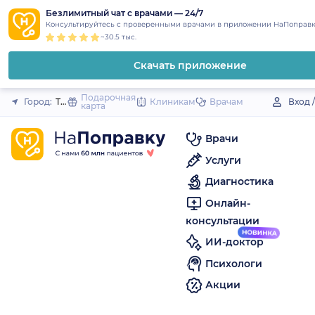
1
2
3
4
5
to
Безлимитный чат с врачами — 24/7
Закрыть
Консультируйтесь с проверенными врачами в приложении НаПоправк
content
~30.5 тыс.
Скачать приложение
Подарочная
Город:
Тавда
Клиникам
Врачам
Вход 
карта
Врачи
Услуги
Диагностика
Онлайн-
консультации
ИИ-доктор
Психологи
Акции