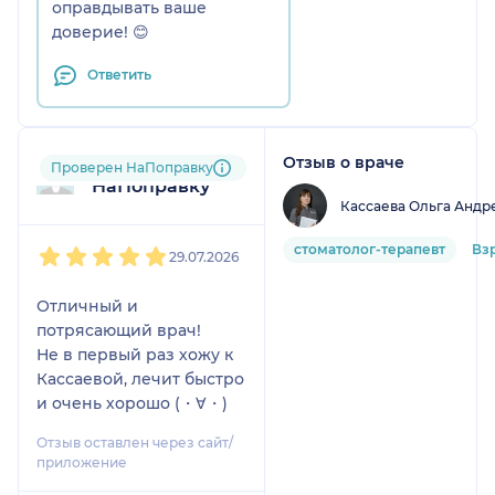
оправдывать ваше
доверие! 😊
Ответить
Отзыв о враче
Пользователь
Проверен НаПоправку
НаПоправку
Кассаева Ольга Андр
1
2
3
4
5
стоматолог-терапевт
Вз
29.07.2026
Отличный и
потрясающий врач!
Не в первый раз хожу к
Кассаевой, лечит быстро
и очень хорошо (⁠・⁠∀⁠・⁠)
Отзыв оставлен через сайт/
приложение