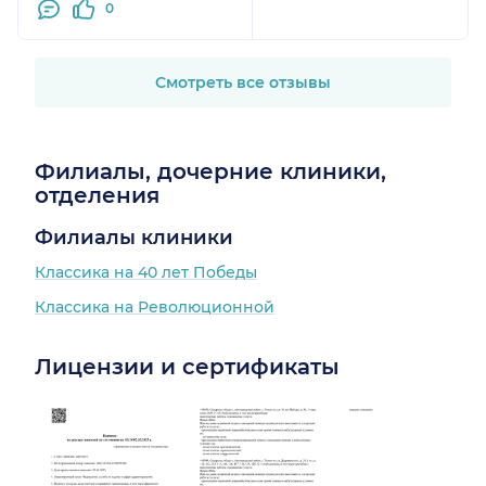
0
без боли зажило. Я
очень рада,что попала
на приём к
замечательному
Смотреть все отзывы
доктору.В целом очень
приятно находиться,
беседовать с
Филиалы, дочерние клиники,
сотрудниками клиники
отделения
"Классика"
Филиалы клиники
Классика на 40 лет Победы
Классика на Революционной
Лицензии и сертификаты