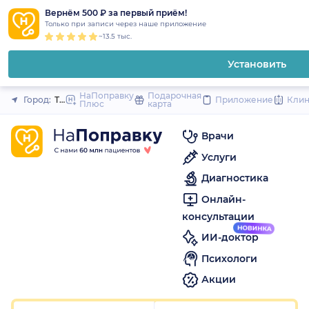
1
2
3
4
5
1
2
3
4
5
1
2
3
4
5
to
Вернём 500 ₽ за первый приём!
Закрыть
Только при записи через наше приложение
content
~13.5 тыс.
Установить
НаПоправку
Подарочная
Город:
Тольятти
Приложение
Кли
Плюс
карта
Врачи
Услуги
Диагностика
Онлайн-
консультации
ИИ-доктор
Психологи
Акции