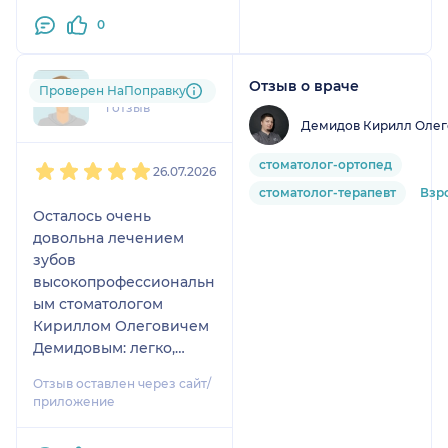
0
Отзыв о враче
gal....@....com
Проверен НаПоправку
1 отзыв
Демидов Кирилл Олег
1
2
3
4
5
стоматолог-ортопед
26.07.2026
стоматолог-терапевт
Взр
Осталось очень
довольна лечением
зубов
высокопрофессиональн
ым стоматологом
Кириллом Олеговичем
Демидовым: легко,
безболезненно сделал
Отзыв оставлен через сайт/
укол, мастерски , без
приложение
боли удалил нервы из
двух зубов, всё хорошо,