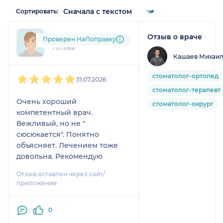
Сортировать:
Отзыв о враче
tur....@....ru
Проверен НаПоправку
1 отзыв
Кашаев Михаил
1
2
3
4
5
стоматолог-ортопед
31.07.2026
стоматолог-терапевт
Очень хороший
стоматолог-хирург
компетентный врач.
Вежливый, но не "
сюсюкается". Понятно
объясняет. Лечением тоже
довольна. Рекомендую
Отзыв оставлен через сайт/
приложение
0