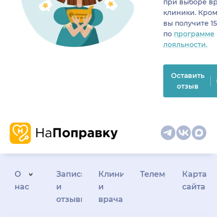
при выборе в
клиники. Кром
вы получите 1
по
программе
лояльности.
Оставить
отзыв
О
Запись
Клиникам
Телемедицина
Карта
нас
и
и
сайта
отзывы
врачам