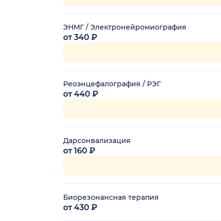
ЭНМГ / Электронейромиография
от 340 ₽
Реоэнцефалография / РЭГ
от 440 ₽
Дарсонвализация
от 160 ₽
Биорезонансная терапия
от 430 ₽