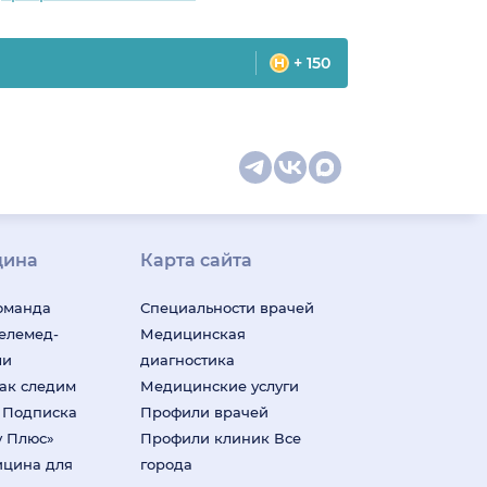
+ 150
цина
Карта сайта
оманда
Специальности врачей
телемед-
Медицинская
ши
диагностика
ак следим
Медицинские услуги
м
Подписка
Профили врачей
у Плюс»
Профили клиник
Все
ицина для
города