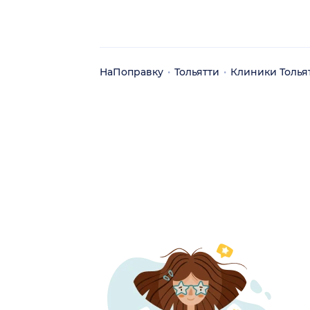
НаПоправку
Тольятти
Клиники Толья