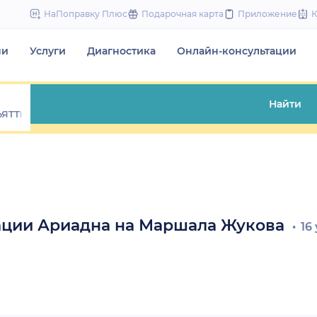
to
НаПоправку Плюс
Подарочная карта
Приложение
content
чи
Услуги
Диагностика
Онлайн-консультации
Найти
ации Ариадна на Маршала Жукова
16 