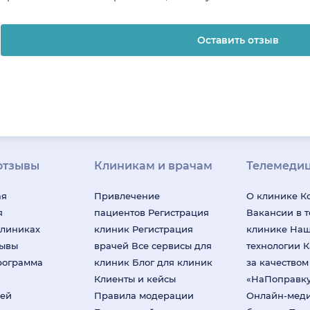
Оставить отзыв
отзывы
Клиникам и врачам
Телемеди
ая
Привлечение
О клинике
К
я
пациентов
Регистрация
Вакансии в 
клиниках
клиник
Регистрация
клинике
На
зывы
врачей
Все сервисы для
технологии
К
рограмма
клиник
Блог для клиник
за качество
Клиенты и кейсы
«НаПоправк
лей
Правила модерации
Онлайн-мед