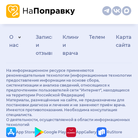
О
Запись
Клиникам
Телемедицина
Карта
нас
и
и
сайта
отзывы
врачам
На информационном ресурсе применяются
рекомендательные технологии (информационные технологии
предоставления информации на основе сбора,
систематизации и анализа сведений, относящихся к
предпочтениям пользователей сети "Интернет", находящихся
на территории Российской Федерации)
Материалы, размещённые на сайте, не предназначены для
постановки диагноза и лечения и не заменяют приём врача.
Имеются противопоказания. Необходима консультация
специалиста.
О деятельности, осуществляемой в области информационных
технологий
App Store
Google Play
AppGallery
RuStore