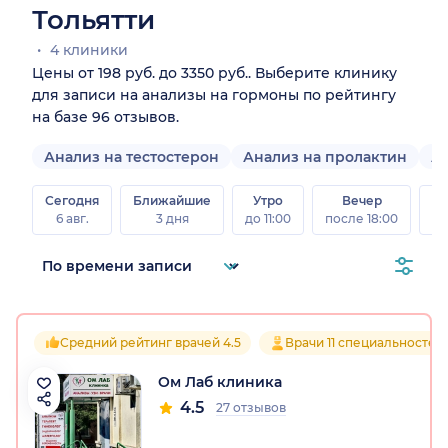
Тольятти
4 клиники
Цены от 198 руб. до 3350 руб.. Выберите клинику
для записи на анализы на гормоны по рейтингу
на базе 96 отзывов.
Анализ на тестостерон
Анализ на пролактин
А
Сегодня
Ближайшие
Утро
Вечер
В
6 авг.
3 дня
до 11:00
после 18:00
8 а
Средний рейтинг врачей 4.5
Врачи 11 специальностей
Ом Лаб клиника
4.5
27 отзывов