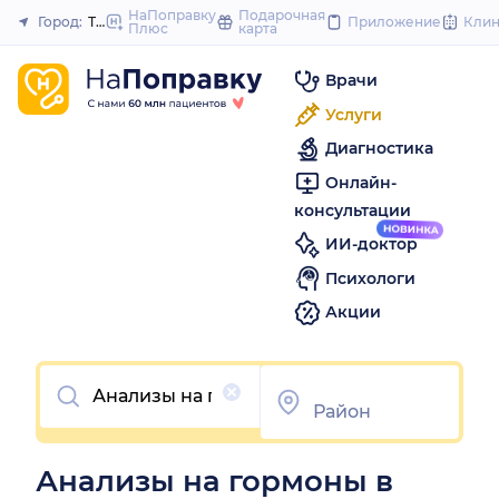
to
НаПоправку
Подарочная
Город:
Тольятти
Приложение
Кли
Плюс
карта
Закрыть
content
Врачи
Услуги
Диагностика
Онлайн-
консультации
ИИ-доктор
Психологи
Акции
Очистить
Анализы на гормоны в