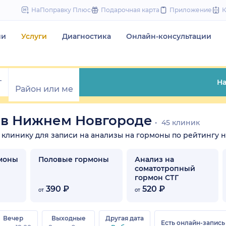
to
НаПоправку Плюс
Подарочная карта
Приложение
content
чи
Услуги
Диагностика
Онлайн-консультации
На
 в Нижнем Новгороде
45 клиник
е клинику для записи на анализы на гормоны по рейтингу н
рмоны
Половые гормоны
Анализ на
соматотропный
гормон СТГ
390 ₽
520 ₽
от
от
Вечер
Выходные
Другая дата
Есть онлайн-запись