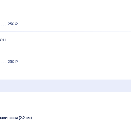
250 ₽
он
250 ₽
авинская (2.2 км)