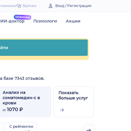
Клиникам
Врачам
Вход / Регистрация
ИИ-доктор
Психологи
Акции
йти
а базе 7343 отзывов.
Анализ на
Показать
соматомедин-с в
больше услуг
крови
1070 ₽
от
С рейтингом