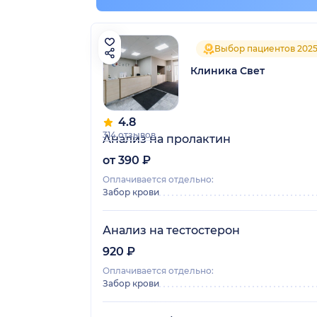
Выбор пациентов 202
Клиника Свет
4.8
314 отзывов
Анализ на пролактин
от 390 ₽
Оплачивается отдельно:
Забор крови
Анализ на тестостерон
920 ₽
Оплачивается отдельно:
Забор крови