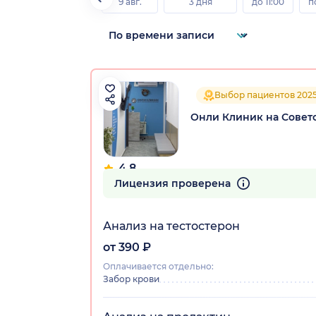
9 авг.
3 дня
до 11:00
п
Выбор пациентов 202
Онли Клиник на Совет
4.8
127 отзывов
Лицензия проверена
Анализ на тестостерон
от 390 ₽
Оплачивается отдельно:
Забор крови