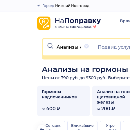
Город:
Нижний Новгород
Закрыть
Вра
Очистить
Анализы на гормоны
Цены от 390 руб. до 9300 руб.. Выберит
Гормоны
Анализ на го
надпочечников
щитовидной
железы
400 ₽
200 ₽
от
от
Сегодня
Ближайшие
Утро