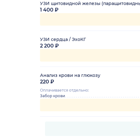
УЗИ щитовидной железы (паращитовидны
1 400 ₽
УЗИ сердца / ЭхоКГ
2 200 ₽
Анализ крови на глюкозу
220 ₽
Оплачивается отдельно:
Забор крови