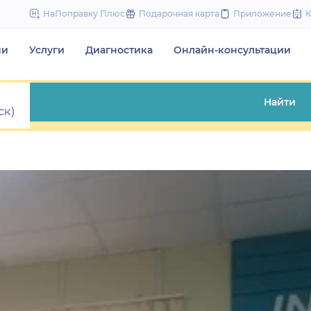
to
НаПоправку Плюс
Подарочная карта
Приложение
content
чи
Услуги
Диагностика
Онлайн-консультации
Найти