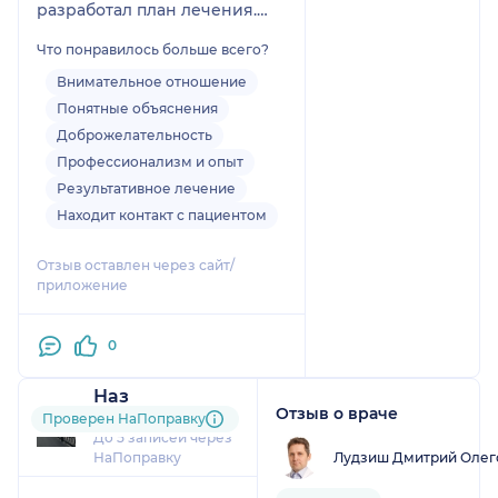
разработал план лечения.
Три года взаимодействовала
Что понравилось больше всего?
с ним. Причем, не только
встречаясь в поликлинике,
Внимательное отношение
но и он был на связи в
Понятные объяснения
мессенджере, где всегда
Доброжелательность
можно было обратиться с
Профессионализм и опыт
вопросом. Благодарю за
Результативное лечение
столь эффективное лечение
Находит контакт с пациентом
и индивидуальный подход.
Не надеялась даже вылечить
Отзыв оставлен через сайт/
аллергию ( у меня , как
приложение
выяснилось, она была на
злаки). Теперь я не боюсь
0
летом выходить в поле и
свободно, без страха дышать.
Наз
Отзыв о враче
29 отзывов
Проверен НаПоправку
До 5 записей через
Лудзиш Дмитрий Олег
НаПоправку
1
2
3
4
5