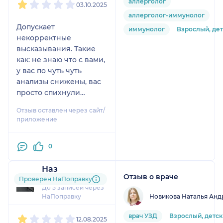
аллерголог
03.10.2025
аллерголог-иммунолог
Допускает
иммунолог
Взрослый, де
некорректные
высказывания. Такие
как: не знаю что с вами,
у вас по чуть чуть
анализы снижены, вас
просто спихнули
(говоря о
Отзыв оставлен через сайт/
рекомендации
приложение
гематолога пройти
консультацию
0
иммунолога). По
анализам кстати
Наз
снижение
Отзыв о враче
29 отзывов
Проверен НаПоправку
Гаптоглобина почти в 3
До 5 записей через
раза от нижней
Новикова Наталья Анд
НаПоправку
границы нормы, в
1
2
3
4
5
костном мозге полное
врач УЗД
Взрослый, детс
12.08.2025