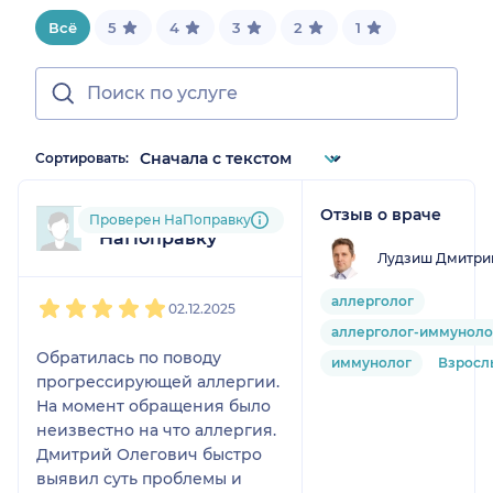
Всё
5
4
3
2
1
Сортировать:
Отзыв о враче
Пользователь
Проверен НаПоправку
НаПоправку
Лудзиш Дмитри
1
2
3
4
5
аллерголог
02.12.2025
аллерголог-иммуноло
Обратилась по поводу
иммунолог
Взросл
прогрессирующей аллергии.
На момент обращения было
неизвестно на что аллергия.
Дмитрий Олегович быстро
выявил суть проблемы и