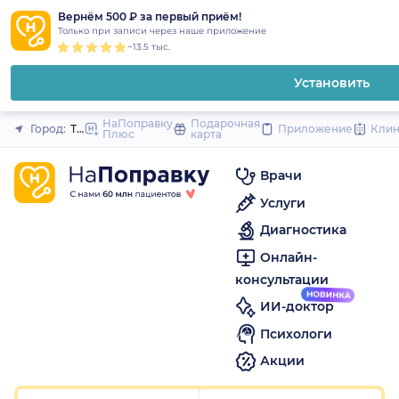
1
2
3
4
5
1
2
3
4
5
1
2
3
4
5
to
Вернём 500 ₽ за первый приём!
Закрыть
Только при записи через наше приложение
content
~13.5 тыс.
Установить
НаПоправку
Подарочная
Город:
Томск
Приложение
Кли
Плюс
карта
Врачи
Услуги
Диагностика
Онлайн-
консультации
ИИ-доктор
Психологи
Акции