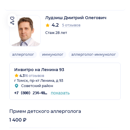
Лудзиш Дмитрий Олегович
4.2
5 отзывов
Стаж 28 лет
аллерголог
иммунолог
аллерголог-иммунолог
Взр
Инвитро на Ленина 93
4.3
16 отзывов
г Томск, пр-кт Ленина, д 93
Советский район
показать
+7 (800) 234-40-50
Прием детского аллерголога
1 400 ₽