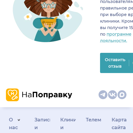
пользователя
правильное р
при выборе в
клиники. Кром
вы получите 1
по
программе
лояльности.
Оставить
отзыв
О
Запись
Клиникам
Телемедицина
Карта
нас
и
и
сайта