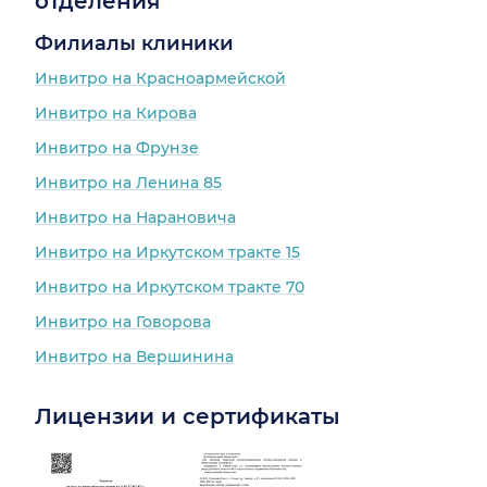
отделения
Новиковой, но видимо
приема. При этом не
этого недостаточно,
Филиалы клиники
назначил никакого
чтобы она внимательно
обследования по
Инвитро на Красноармейской
провела исследование
своему профилю, зато в
хотя бы в положеное
Инвитро на Кирова
диагноз внёс
протоколом время!
ревматологический
Инвитро на Фрунзе
диагноз не будучи при
Естественно, она
Инвитро на Ленина 85
этом врачом
написала, что все с
ревматологом. Просто
Инвитро на Нарановича
почками идеально (но
зря потраченное время
возможно ли такое при
Инвитро на Иркутском тракте 15
растущей протеинурии
Инвитро на Иркутском тракте 70
и отсутствии лечения
почек, если не считать
Инвитро на Говорова
антигипертензивные
Инвитро на Вершинина
препараты)?
Лицензии и сертификаты
И вообще
информативно ли такое
узи, проведённое за ~2-
3 минуты?