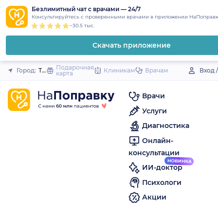
1
2
3
4
5
to
Безлимитный чат с врачами — 24/7
Закрыть
Консультируйтесь с проверенными врачами в приложении НаПоправк
content
~30.5 тыс.
Скачать приложение
Подарочная
Город:
Трехгорный
Клиникам
Врачам
Вход 
карта
Врачи
Услуги
Диагностика
Онлайн-
консультации
ИИ-доктор
Психологи
Акции