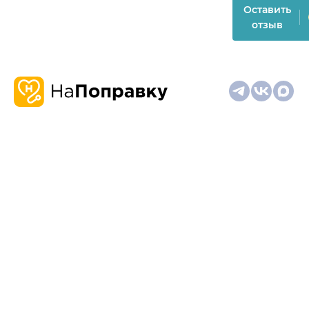
Оставить
отзыв
О
Запись
Клиникам
Телемедицина
Карта
нас
и
и
сайта
отзывы
врачам
На информационном ресурсе применяются
рекомендательные технологии (информационные технологии
предоставления информации на основе сбора,
систематизации и анализа сведений, относящихся к
предпочтениям пользователей сети "Интернет", находящихся
на территории Российской Федерации)
Материалы, размещённые на сайте, не предназначены для
постановки диагноза и лечения и не заменяют приём врача.