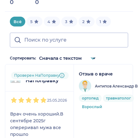
0
0
24.074074074074073%
Всё
5
4
3
2
1
Сортировать:
Отзыв о враче
Пользователь
Проверен НаПоправку
НаПоправку
Антипов Александр В
1
2
3
4
5
ортопед
травматолог
25.05.2026
Взрослый
Врач очень хороший.В
сентябре 2025г
опереривал мужа все
прошло