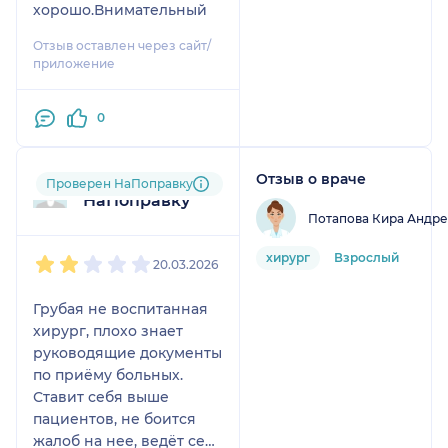
хорошо.Внимательный
Отзыв оставлен через сайт/
приложение
0
Отзыв о враче
Пользователь
Проверен НаПоправку
НаПоправку
Потапова Кира Андр
1
2
3
4
5
хирург
Взрослый
20.03.2026
Грубая не воспитанная
хирург, плохо знает
руководящие документы
по приёму больных.
Ставит себя выше
пациентов, не боится
жалоб на нее, ведёт себя