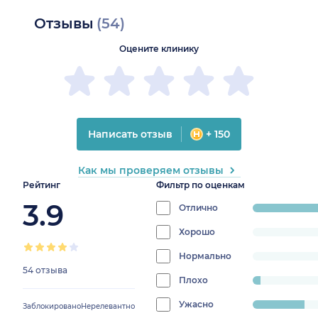
Отзывы
(54)
Оцените клинику
Написать отзыв
+ 150
Как мы проверяем отзывы
Рейтинг
Фильтр по оценкам
3.9
Отлично
progress:
72.22222222222221%
Хорошо
progress:
0%
Нормально
progress:
54 отзыва
0%
Плохо
progress:
3.7037037037037033%
Ужасно
progress:
Заблокировано
Нерелевантно