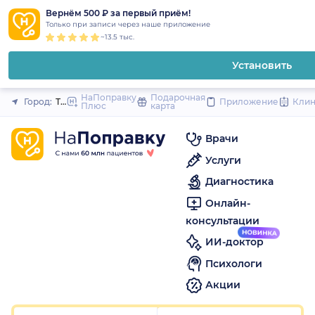
1
2
3
4
5
1
2
3
4
5
1
2
3
4
5
to
Вернём 500 ₽ за первый приём!
Закрыть
Только при записи через наше приложение
content
~13.5 тыс.
Установить
НаПоправку
Подарочная
Город:
Тула
Приложение
Кли
Плюс
карта
Врачи
Услуги
Диагностика
Онлайн-
консультации
ИИ-доктор
Психологи
Акции