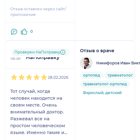
как министр
Отзыв оставлен через сайт/
здравоохранения.
приложение
Обращаю внимание а
этого врача, не
0
рекомендую приходить
к ней на приём.
Отзыв о враче
Пользователь
Проверен НаПоправку
НаПоправку
Никифоров Иван Вик
1
2
3
4
5
ортопед
травматолог
28.02.2026
травматолог-ортопед
Тот случай, когда
Взрослый, детский
человек находится на
своем месте. Очень
внимательный доктор.
Разжевал все на
простом человеческом
языке. Именно такие и
должны быть врачи.