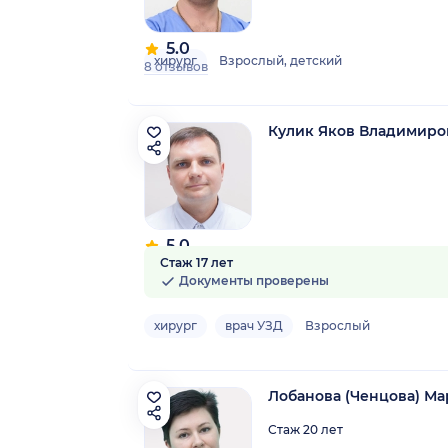
5.0
хирург
Взрослый, детский
8 отзывов
Кулик Яков Владимиро
5.0
Стаж 17 лет
4 отзыва
Документы проверены
хирург
врач УЗД
Взрослый
Лобанова (Ченцова) Ма
Стаж 20 лет