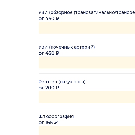
УЗИ (обзорное (трансвагинально/трансре
от 450 ₽
УЗИ (почечных артерий)
от 450 ₽
Рентген (пазух носа)
от 200 ₽
Флюорография
от 165 ₽