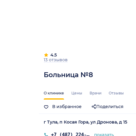
4.5
13 отзывов
Больница №8
О клинике
Цены
Врачи
Отзывы
В избранное
Поделиться
г Тула, п Косая Гора, ул Дронова, д 15
+7 (487) 224-39-50
показать