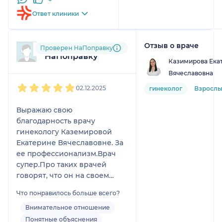
большое!
Ответ клиники
Отзыв о враче
Пользователь
Проверен НаПоправку
НаПоправку
Казимирова Ека
Вячеславовна
1
2
3
4
5
02.12.2025
гинеколог
Взросл
Выражаю свою
благодарность врачу
гинекологу Каземировой
Екатерине Вячеславовне. За
ее профессионализм.Врач
супер.Про таких врачей
говорят, что он на своем
месте.Спасибо Вам за Ваше
Что понравилось больше всего?
внимание,дай Вам бог
здоровья, терпения в вашем
Внимательное отношение
нелегком труде.
Понятные объяснения