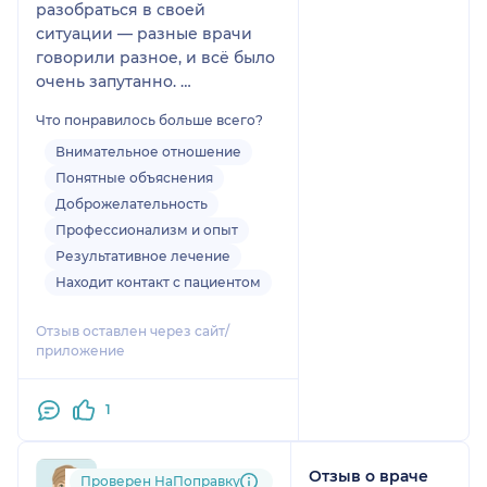
разобраться в своей
ситуации — разные врачи
говорили разное, и всё было
очень запутанно.
Но этот доктор смогла
Что понравилось больше всего?
объяснить всё настолько
просто и понятно, что всё
Внимательное отношение
сразу встало на свои места!
Понятные объяснения
Отдельно хочу отметить
Доброжелательность
продуманные и конкретные
Профессионализм и опыт
рекомендации по
Результативное лечение
лекарствам.
Находит контакт с пациентом
Уходила из кабинета в
полном восторге —
Отзыв оставлен через сайт/
наконец‑то я попала к
приложение
настоящему профессионалу!
Очень рекомендую!
1
Отзыв о враче
mil....@....ru
Проверен НаПоправку