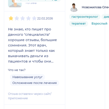
1 отзыв
Новожилова Оле
1
2
3
4
5
гастроэнтеролог
ди
22.02.2026
терапевт
Взрослый
Не знаю, кто пишет про
данного "специалиста"
хорошие отзывы, большие
сомнения. Этот врач,
который знает только как
выкачивать деньги из
пациентов и чтобы они
были все время на "крючке"
Что не так?
у нее. Моя мама вот уже
более пяти лет ходит к ней
Навязывание услуг
на прием и на постоянное
Осложнение после лечения
лечение. Куча разных
лекарств, по
Отзыв оставлен через сайт/
приложение
астрономической
стоимости. Каждые три