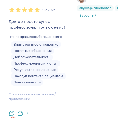
1
2
3
4
5
акушер-гинеколог
13.12.2025
Взрослый
Доктор просто супер!
профессионал!тольк к нему!
Что понравилось больше всего?
Внимательное отношение
Понятные объяснения
Доброжелательность
Профессионализм и опыт
Результативное лечение
Находит контакт с пациентом
Пунктуальность
Отзыв оставлен через сайт/
приложение
0