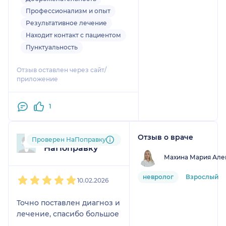
кормить ее своими
схемы лечения. Она
Профессионализм и опыт
визитами? Еле увели маму
Профессионал с большой
Результативное лечение
от этого специалиста.
буквы каких мало, не
Находит контакт с пациентом
Сейчас стала чувствовать
упускает даже мелкой
Пунктуальность
намного лучше.
детали. Езжу к ней на прием
за 200 км. Очень рекомендую
Отзыв оставлен через сайт/
врача.
приложение
1
Отзыв о враче
Пользователь
Проверен НаПоправку
НаПоправку
Махина Мария Але
1
2
3
4
5
невролог
Взрослый
10.02.2026
Точно поставлен диагноз и
лечение, спасибо большое