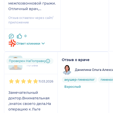
межпозвонковой грыжи.
Отличный врач,
общение великолепное,
Отзыв оставлен через сайт/
всё по простому, всё
приложение
обьясняет, насильно
ничего делать не
0
заставляет, просто
Отличный человек с
Ответ клиники
большой буквы! Спасибо
огромное)
Отзыв о враче
tki....@....com
Проверен НаПоправку
1 отзыв
Данилина Ольга Алекс
1
2
3
4
5
акушер-гинеколог
гинеко
11.03.2026
Взрослый
Замечательный
доктор.Внимательная
,знаток своего дела.На
операцию к Льге