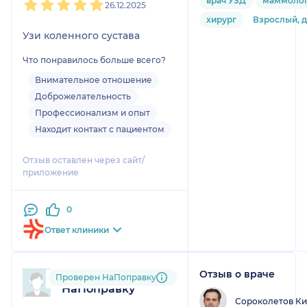
врач УЗД
маммолог
26.12.2025
хирург
Взрослый, 
Узи коленного сустава
Что понравилось больше всего?
Внимательное отношение
Доброжелательность
Профессионализм и опыт
Находит контакт с пациентом
Отзыв оставлен через сайт/
приложение
0
Ответ клиники
Отзыв о враче
Пользователь
Проверен НаПоправку
НаПоправку
Сороколетов К