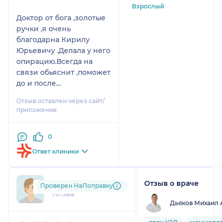
Взрослый
Доктор от бога ,золотые
ручки ,я очень
благодарна Кирилу
Юрьевичу .Делала у него
опирацию.Всегда на
связи обьяснит ,поможет
до и после
операционный
Отзыв оставлен через сайт/
периуд.Низкий вам
приложение
поклон.100℅
рекоминдую.
0
Ответ клиники
Отзыв о враче
mel....@....ru
Проверен НаПоправку
1 отзыв
Дьяков Михаил 
1
2
3
4
5