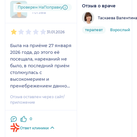
Отзыв о враче
mar....@....com
Проверен НаПоправку
1 отзыв
Таскаева Валентин
1
2
3
4
5
терапевт
Взрослый
31.01.2026
Была на приёме 27 января
2026 года, до этого её
посещала, нареканий не
было, в последний приём
столкнулась с
высокомерием и
пренебрежением данного
врача, принимает по
Отзыв оставлен через сайт/
шаблону, говорить ей что
приложение
то безполезно, она сразу
негативно реагирует,
0
может платный приём она
ведёт по другому, я
Ответ клиники
приходила по омс,