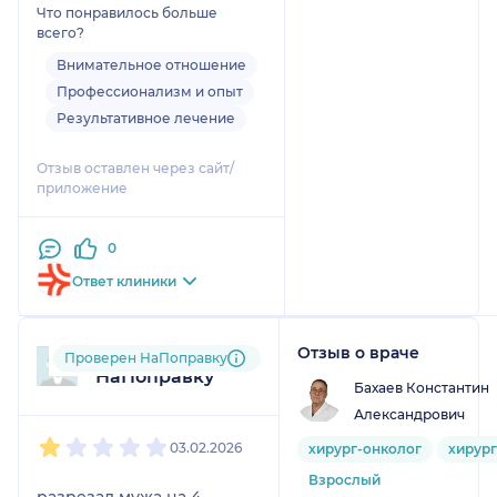
Что понравилось больше
всего?
Внимательное отношение
Профессионализм и опыт
Результативное лечение
Отзыв оставлен через сайт/
приложение
0
Ответ клиники
Отзыв о враче
Пользователь
Проверен НаПоправку
НаПоправку
Бахаев Константин
Александрович
1
2
3
4
5
03.02.2026
хирург-онколог
хирург
Взрослый
разрезал мужа на 4