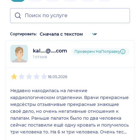
Сортировать:
kal....@....com
Проверен НаПоправку
1 отзыв
1
2
3
4
5
18.05.2026
Недавно находилась на лечение
кардиологическом отделении. Врачи прекрасные
медсёстры отзывчивые прекрасные знающие
своё дело, но очень негативные отношения к
палатам. Раньше палаток было по два человека
сейчас поставили ещё одну кровать и получилось
три человека то. На 6 м три человека. Очень тесно
люди больные сердечники. Люди не могут