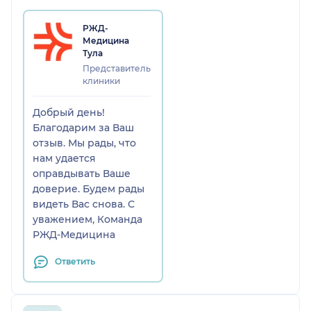
врачей, с которыми мне
довелось столкнуться
РЖД-
после ранения.
Медицина
Тула
Также выражаю
Представитель
искреннюю
клиники
признательность
коллективу
Добрый день!
хирургического
Благодарим за Ваш
отделения за чуткое и
отзыв. Мы рады, что
трепетное отношение к
нам удается
пациентам.
оправдывать Ваше
доверие. Будем рады
С уважением, Рычков С.А
видеть Вас снова. С
уважением, Команда
РЖД-Медицина
Ответить