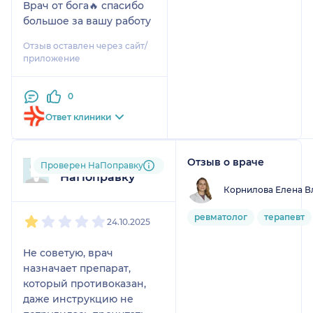
Врач от бога🔥 спасибо
большое за вашу работу
Отзыв оставлен через сайт/
приложение
0
Ответ клиники
Отзыв о враче
Пользователь
Проверен НаПоправку
НаПоправку
Корнилова Елена 
1
2
3
4
5
ревматолог
терапевт
24.10.2025
Не советую, врач
назначает препарат,
который противоказан,
даже инструкцию не