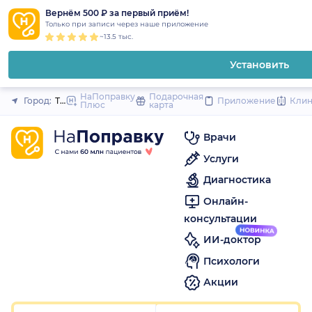
1
2
3
4
5
1
2
3
4
5
1
2
3
4
5
to
Вернём 500 ₽ за первый приём!
Закрыть
Только при записи через наше приложение
content
~13.5 тыс.
Установить
НаПоправку
Подарочная
Город:
Тула
Приложение
Кли
Плюс
карта
Врачи
Услуги
Диагностика
Онлайн-
консультации
ИИ-доктор
Психологи
Акции