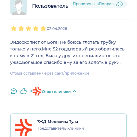
Проверен НаПоправку
Пользователь НаПоправку
1
2
3
4
5
02.04.2026
Эндоскопист от Бога! Не боюсь глотать трубку
только у него.Мне 52 года,первый раз обратилась
к нему в 21 год. Была у других специалистов-это
ужас.Большое спасибо ему за его золотые руки.
Отзыв оставлен через сайт/приложение
0
Ответ клиники
РЖД-Медицина Тула
Представитель клиники