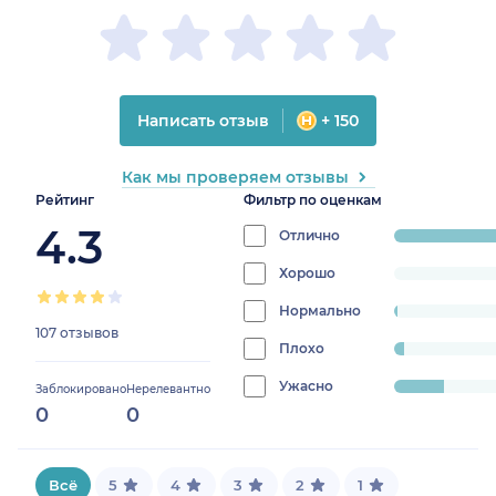
Написать отзыв
+ 150
Как мы проверяем отзывы
Рейтинг
Фильтр по оценкам
4.3
Отлично
progress:
81.3084112149532
Хорошо
progress:
0%
Нормально
progress:
107 отзывов
0.9345794392523363%
Плохо
progress:
2.803738317757009%
Ужасно
progress:
Заблокировано
Нерелевантно
0
0
14.953271028037381%
Всё
5
4
3
2
1