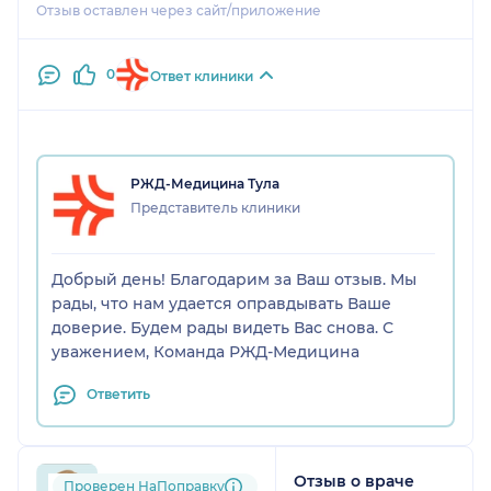
Отзыв оставлен через сайт/приложение
нормально посидеть за столом покушать так как в
отделении нет столовой. Люди ходят у друг друга
в "по головам" Куда смотрит Роспотребнадзор. В
0
Ответ клиники
камерах наверное места больше сейчас.
РЖД-Медицина Тула
Представитель клиники
Добрый день! Благодарим за Ваш отзыв. Мы
рады, что нам удается оправдывать Ваше
доверие. Будем рады видеть Вас снова. С
уважением, Команда РЖД-Медицина
Ответить
Отзыв о враче
upp....@....ru
Проверен НаПоправку