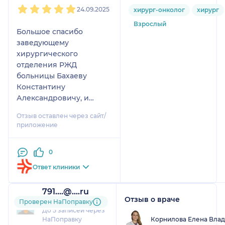
1
2
3
4
5
24.09.2025
хирург-онколог
хирург
Взрослый
Большое спасибо
заведующему
хирургического
отделения РЖД
больницы Бахаеву
Константину
Александровичу, и
всему персоналу этого
Отзыв оставлен через сайт/
отделения за оказанную
приложение
помощь в лечении и
операции.Спасибо за
0
ваш труд и
профессионализм.
Ответ клиники
791....@....ru
Отзыв о враче
1 отзыв
Проверен НаПоправку
До 5 записей через
Корнилова Елена Вла
НаПоправку