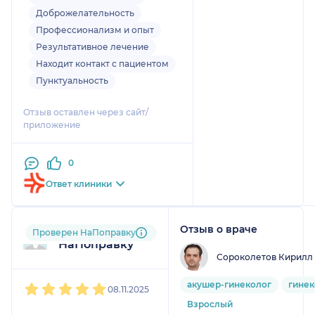
Доброжелательность
Профессионализм и опыт
Результативное лечение
Находит контакт с пациентом
Пунктуальность
Отзыв оставлен через сайт/
приложение
0
Ответ клиники
Отзыв о враче
Пользователь
Проверен НаПоправку
НаПоправку
Сороколетов Кирилл
1
2
3
4
5
акушер-гинеколог
гинек
08.11.2025
Взрослый