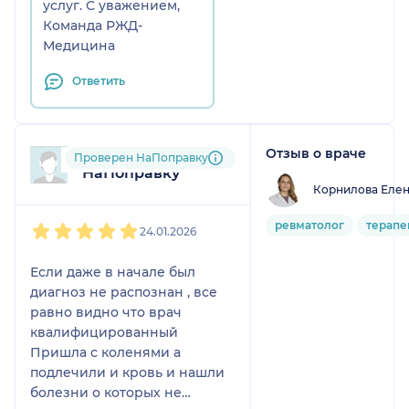
выслушивать
услуг. С уважением,
пренебрежительное
Команда РЖД-
отношение
Медицина
Ответить
Отзыв о враче
Пользователь
Проверен НаПоправку
НаПоправку
Корнилова Еле
1
2
3
4
5
ревматолог
терапе
24.01.2026
Если даже в начале был
диагноз не распознан , все
равно видно что врач
квалифицированный
Пришла с коленями а
подлечили и кровь и нашли
болезни о которых не