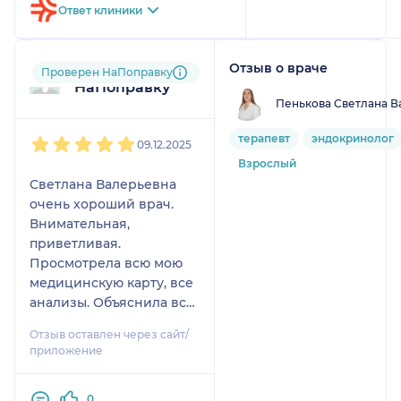
Ответ клиники
Отзыв о враче
Пользователь
Проверен НаПоправку
НаПоправку
Пенькова Светлана В
1
2
3
4
5
терапевт
эндокринолог
09.12.2025
Взрослый
Светлана Валерьевна
очень хороший врач.
Внимательная,
приветливая.
Просмотрела всю мою
медицинскую карту, все
анализы. Объяснила всё
по поводу моей болезни,
Отзыв оставлен через сайт/
назначила преппараты.
приложение
Побольше бы таких
позитивных и грамотных
0
врачей! Спасибо