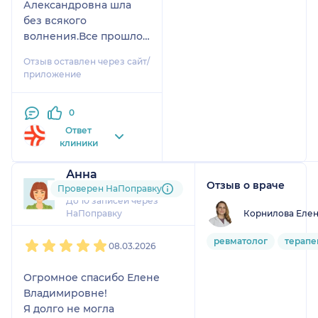
Александровна шла
без всякого
волнения.Все прошло
успешно.
Отзыв оставлен через сайт/
приложение
0
Ответ
клиники
Анна
Отзыв о враче
2 отзыва
Проверен НаПоправку
До 10 записей через
Корнилова Еле
НаПоправку
1
2
3
4
5
ревматолог
терапе
08.03.2026
Огромное спасибо Елене
Владимировне!
Я долго не могла