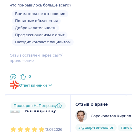
догадывалась-это по
Что понравилось больше всего?
анализам и обследованиям -
И это не развод-ходила и в
Внимательное отношение
поликлинику -там просто
Понятные объяснения
переписывают ее
Доброжелательность
назначения , но с таким
Профессионализм и опыт
отвращением
Находит контакт с пациентом
Плохо одно -очень много
пациентов, но это и понятно ,
Отзыв оставлен через сайт/
люди доверяют
приложение
И сама как человек очень
дружелюбна и понимает
0
боль
Ответ клиники
Отзыв о враче
Пользователь
Проверен НаПоправку
НаПоправку
Сороколетов Кирилл
1
2
3
4
5
акушер-гинеколог
гинек
12.01.2026