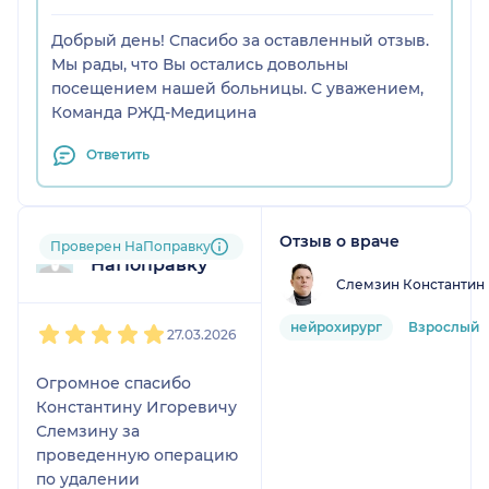
Добрый день! Спасибо за оставленный отзыв.
Мы рады, что Вы остались довольны
посещением нашей больницы. С уважением,
Команда РЖД-Медицина
Ответить
Отзыв о враче
Пользователь
Проверен НаПоправку
НаПоправку
Слемзин Константин
1
2
3
4
5
нейрохирург
Взрослый
27.03.2026
Огромное спасибо
Константину Игоревичу
Слемзину за
проведенную операцию
по удалении