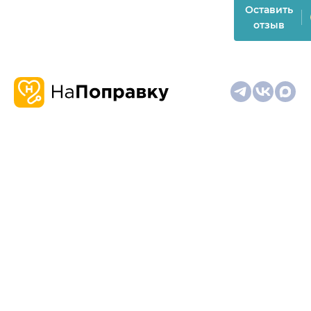
Оставить
отзыв
О
Запись
Клиникам
Телемедицина
Карта
нас
и
и
сайта
отзывы
врачам
На информационном ресурсе применяются
рекомендательные технологии (информационные технологии
предоставления информации на основе сбора,
систематизации и анализа сведений, относящихся к
предпочтениям пользователей сети "Интернет", находящихся
на территории Российской Федерации)
Материалы, размещённые на сайте, не предназначены для
постановки диагноза и лечения и не заменяют приём врача.