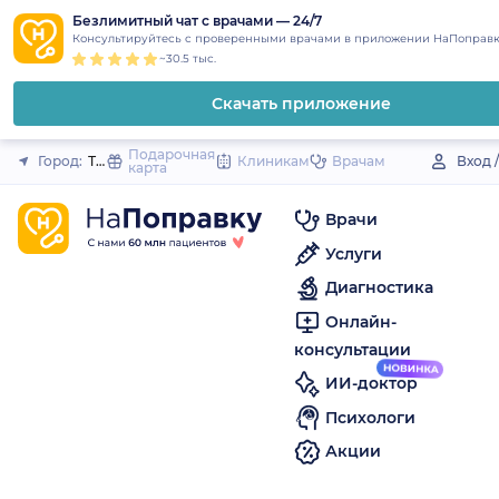
1
2
3
4
5
to
Безлимитный чат с врачами — 24/7
Закрыть
Консультируйтесь с проверенными врачами в приложении НаПоправк
content
~30.5 тыс.
Скачать приложение
Подарочная
Город:
Туринск
Клиникам
Врачам
Вход 
карта
Врачи
Услуги
Диагностика
Онлайн-
консультации
ИИ-доктор
Психологи
Акции