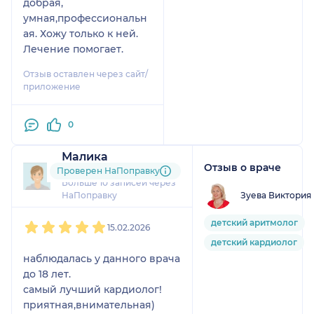
добрая,
умная,профессиональн
ая. Хожу только к ней.
Лечение помогает.
Отзыв оставлен через сайт/
приложение
0
Малика
Отзыв о враче
2 отзыва
и
2 оценки
Проверен НаПоправку
Больше 10 записей через
Зуева Виктория
НаПоправку
1
2
3
4
5
детский аритмолог
15.02.2026
детский кардиолог
наблюдалась у данного врача
до 18 лет.
самый лучший кардиолог!
приятная,внимательная)