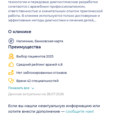
технологии и передовые диагностические разработки
сочетаются с врачебным профессионализмом,
ответственностью и значительным опытом практической
работы. В клинике используются только достоверные и
эффективные методы диагностики и лечения детей,
признанные во всем мире. Ежедневно проводятся десятки
квалифицированных приемов, выполняются точные
О клинике
медицинские исследования, используются передовые
технологии.В клинике работают ведущие и широко
Наличные, Банковская карта
известные врачи Тверской области, что обеспечивает
Преимущества
высокий уровень диагностики и лечения. В центре
Работаем
Детская
здоровья «Детство» создана уютная атмосфера для
все
клиника
Выбор пациентов 2025
комфортного пребывания как детей, так и взрослых.
выходные
Средний рейтинг врачей 4.8
Нет заблокированных отзывов
Врачи 42 специальностей
Показать все
Данные актуальны на 28.07.2026
Если вы нашли неактуальную информацию или
хотите внести дополнение —
сообщите нам!