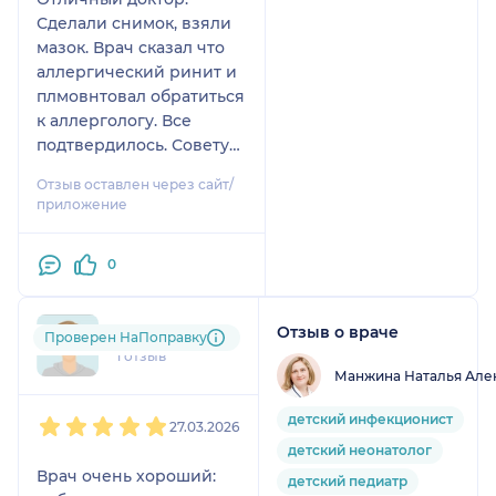
Сделали снимок, взяли
мазок. Врач сказал что
аллергический ринит и
плмовнтовал обратиться
к аллергологу. Все
подтвердилось. Советую
врача
Отзыв оставлен через сайт/
приложение
0
Отзыв о враче
+7xxxxxxxx90
Проверен НаПоправку
1 отзыв
Манжина Наталья Але
1
2
3
4
5
детский инфекционист
27.03.2026
детский неонатолог
Врач очень хороший:
детский педиатр