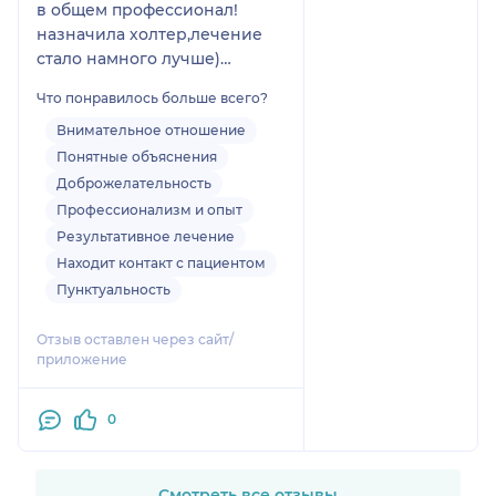
в общем профессионал!
назначила холтер,лечение
стало намного лучше)
наблюдала меня пока я
Что понравилось больше всего?
лежала в детской больнице)
не могу не отметить ее
Внимательное отношение
память на каждого пациента)
Понятные объяснения
врач от бога,друзья!! с детьми
Доброжелательность
только к ней 🫶🏼
Профессионализм и опыт
Результативное лечение
Находит контакт с пациентом
Пунктуальность
Отзыв оставлен через сайт/
приложение
0
Смотреть все отзывы