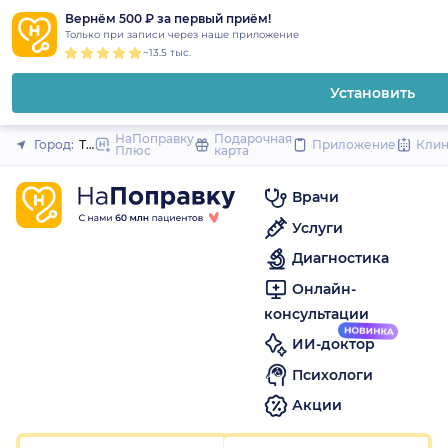
1
2
3
4
5
1
2
3
4
5
1
2
3
4
5
to
Вернём 500 ₽ за первый приём!
Закрыть
Только при записи через наше приложение
content
~13.5 тыс.
Установить
НаПоправку
Подарочная
Город:
Тверь
Приложение
Кли
Плюс
карта
Врачи
Услуги
Диагностика
Онлайн-
консультации
ИИ-доктор
Психологи
Акции