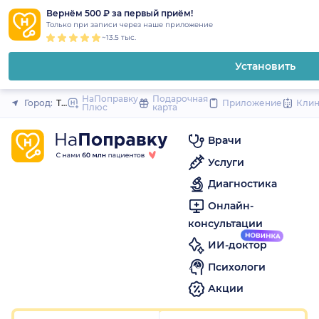
1
2
3
4
5
1
2
3
4
5
1
2
3
4
5
to
Вернём 500 ₽ за первый приём!
Закрыть
Только при записи через наше приложение
content
~13.5 тыс.
Установить
НаПоправку
Подарочная
Город:
Тюмень
Приложение
Кли
Плюс
карта
Врачи
Услуги
Диагностика
Онлайн-
консультации
ИИ-доктор
Психологи
Акции