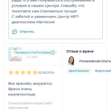
рады, что Вам понравилось обслуживание и
условия в нашем Центре. Спасибо, что
помогаете нам становиться лучше!
С заботой и уважением, Центр МРТ-
диагностики Магнесия
Ответить
Отзыв о враче
art....@....com
Проверен НаПоправку
1 отзыв
Романовская Ольга
1
2
3
4
5
рентгенолог
Взрослы
02.06.2024
Все красиво, аккуратно.
Врачи очень
компетентные.
Отзыв оставлен через сайт/
приложение