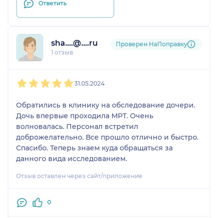
Ответить
sha....@....ru
Проверен НаПоправку
1 отзыв
1
2
3
4
5
31.05.2024
Обратились в клинику на обследование дочери.
Дочь впервые проходила МРТ. Очень
волновалась. Персонал встретил
доброжелательно. Все прошло отлично и быстро.
Спасибо. Теперь знаем куда обращаться за
данного вида исследованием.
Отзыв оставлен через сайт/приложение
0