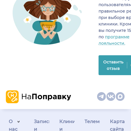
пользователя
правильное р
при выборе в
клиники. Кром
вы получите 1
по
программе
лояльности.
Оставить
отзыв
О
Запись
Клиникам
Телемедицина
Карта
нас
и
и
сайта