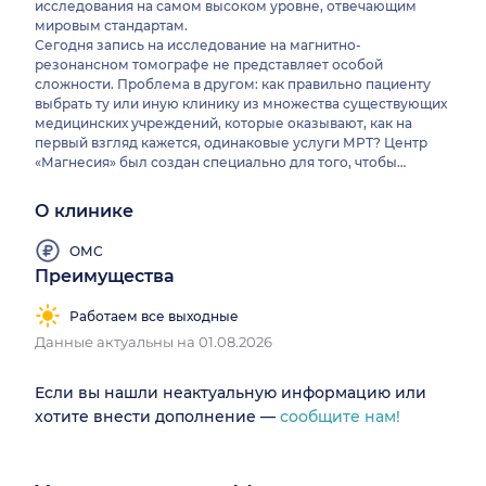
исследования на самом высоком уровне, отвечающим
мировым стандартам.
Сегодня запись на исследование на магнитно-
резонансном томографе не представляет особой
сложности. Проблема в другом: как правильно пациенту
выбрать ту или иную клинику из множества существующих
медицинских учреждений, которые оказывают, как на
первый взгляд кажется, одинаковые услуги МРТ? Центр
«Магнесия» был создан специально для того, чтобы
решить эту проблему. В нашем Центре исследования
проводятся квалифицированными дипломированными
О клинике
специалистами на современном магнитно-резонансном
томографе Philips Achieva 1,5T SE. Данная система
ОМС
обеспечивает высочайшее разрешение и максимальную
Преимущества
детализацию полученных изображений. Все врачи,
описывающие снимки, проходят специальное обучение по
Работаем все выходные
МРТ в России и за рубежом на частных курсах,
организованных специально для нашей группы компаний.
Данные актуальны на 01.08.2026
Если вы нашли неактуальную информацию или
хотите внести дополнение —
сообщите нам!