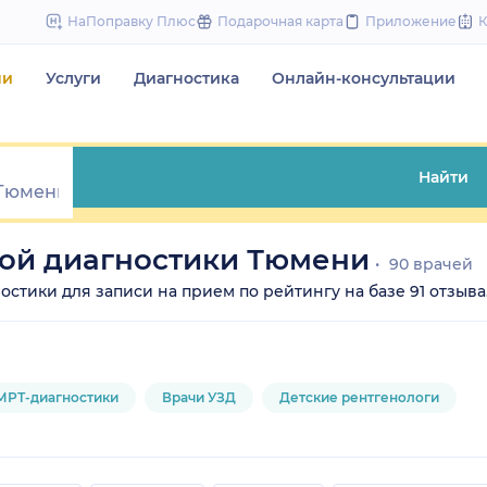
to
НаПоправку Плюс
Подарочная карта
Приложение
content
чи
Услуги
Диагностика
Онлайн-консультации
Найти
ой диагностики Тюмени
90 врачей
ики для записи на прием по рейтингу на базе 91 отзыва. Ц
МРТ-диагностики
Врачи УЗД
Детские рентгенологи