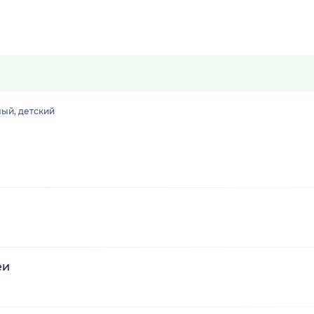
ый, детский
еи