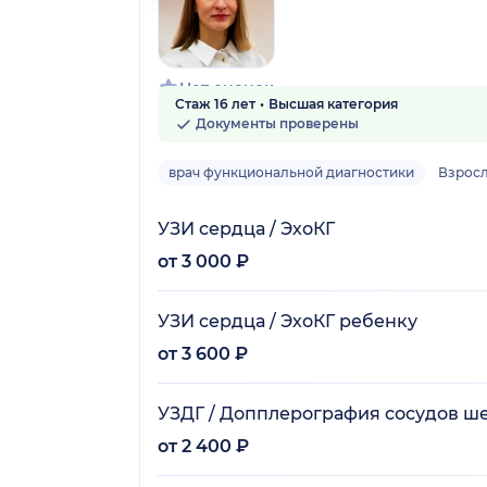
Нет оценок
Стаж 16 лет
Высшая категория
Документы проверены
врач функциональной диагностики
Взросл
УЗИ сердца / ЭхоКГ
от 3 000 ₽
УЗИ сердца / ЭхоКГ ребенку
от 3 600 ₽
УЗДГ / Допплерография сосудов ш
от 2 400 ₽