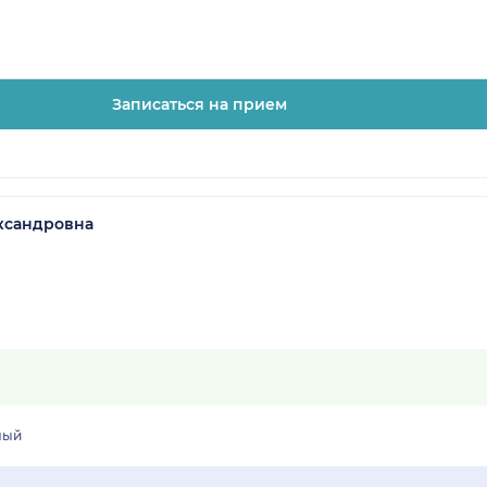
Записаться на прием
ксандровна
лый