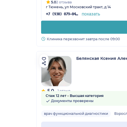
5.0
2 отзыва
г Тюмень, ул Московский тракт, д 14
показать
+7 (930) 079-04-95
Клиника перезвонит завтра после 09:00
Белянская Ксения Але
5.0
1 отзыв
Стаж 12 лет
Высшая категория
Документы проверены
врач функциональной диагностики
Взрос