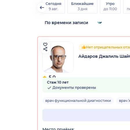
Сегодня
Ближайшие
Утро
9 авг.
3 дня
до 11:00
п
Нет отрицательных от
Айдаров Джалиль Шай
5.0
Стаж 10 лет
7 отзывов
Документы проверены
врач функциональной диагностики
врач 
Место приёма: