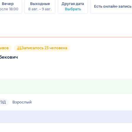
Вечер
Выходные
Другая дата
Есть онлайн-запись
осле 18:00
8 авг. – 9 авг.
Выбрать
зывов
Записалось 23 человека
бекович
УЗД
Взрослый