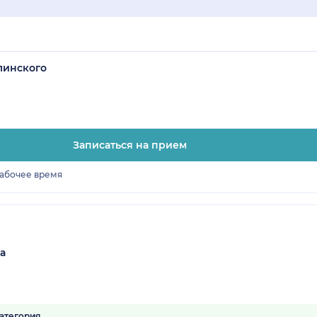
линского
Записаться на прием
рабочее время
а
атегория