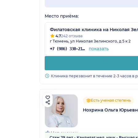
Место приёма:
Филатовская клиника на Николая Зе
4.7
242 отзыва
г Тюмень, ул Николая Зелинского, д 5 к 2
показать
+7 (986) 330-21-67
Клиника перезвонит в течение 2-3 часов в 
Есть ученая степень
Нохрина Ольга Юрьевн
Нет оценок
Стаж 29 лет
Кандидат мед. наук
Высшая к