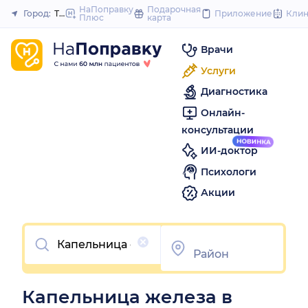
to
НаПоправку
Подарочная
Город:
Тюмень
Приложение
Кли
Плюс
карта
Закрыть
content
Врачи
Услуги
Диагностика
Онлайн-
консультации
ИИ-доктор
Психологи
Акции
Очистить
Капельница железа в