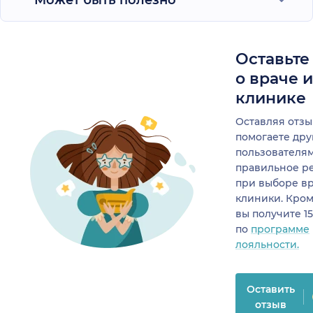
Может быть полезно
Оставьте
о враче 
клинике
Оставляя отзы
помогаете др
пользователя
правильное р
при выборе в
клиники. Кром
вы получите 1
по
программе
лояльности.
Оставить
отзыв