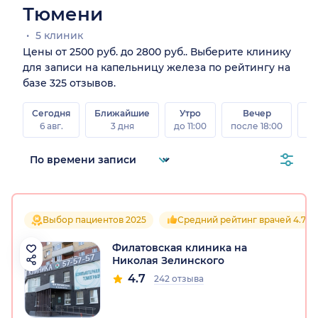
Тюмени
5 клиник
Цены от 2500 руб. до 2800 руб.. Выберите клинику
для записи на капельницу железа по рейтингу на
базе 325 отзывов.
Сегодня
Ближайшие
Утро
Вечер
В
6 авг.
3 дня
до 11:00
после 18:00
8 а
Выбор пациентов 2025
Средний рейтинг врачей 4.7
Филатовская клиника на
Николая Зелинского
4.7
242 отзыва