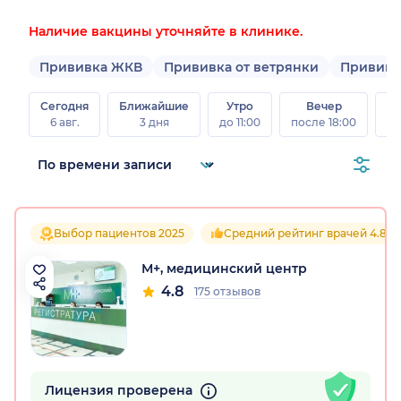
Наличие вакцины уточняйте в клинике.
Прививка ЖКВ
Прививка от ветрянки
Прививка
Сегодня
Ближайшие
Утро
Вечер
В
6 авг.
3 дня
до 11:00
после 18:00
8 а
Выбор пациентов 2025
Средний рейтинг врачей 4.8
М+, медицинский центр
4.8
175 отзывов
Лицензия проверена