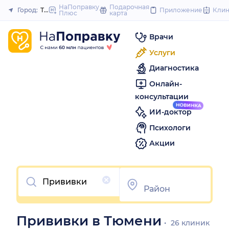
to
НаПоправку
Подарочная
Город:
Тюмень
Приложение
Кли
Плюс
карта
Закрыть
content
Врачи
Услуги
Диагностика
Онлайн-
консультации
ИИ-доктор
Психологи
Акции
Очистить
Прививки в Тюмени
26 клиник