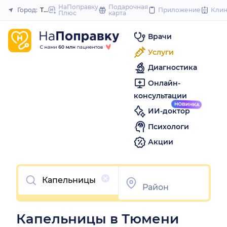
to
НаПоправку
Подарочная
Город:
Тюмень
Приложение
Кли
Плюс
карта
Закрыть
content
Врачи
Услуги
Диагностика
Онлайн-
консультации
ИИ-доктор
Психологи
Акции
Очистить
Капельницы в Тюмени