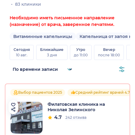
83 клиники
Необходимо иметь письменное направление
(назначение) от врача, заверенное печатями.
Витаминные капельницы
Капельница от запоя на
Сегодня
Ближайшие
Утро
Вечер
10 авг.
3 дня
до 11:00
после 18:00
15 
Выбор пациентов 2025
Средний рейтинг врачей 4.7
Филатовская клиника на
Николая Зелинского
4.7
242 отзыва