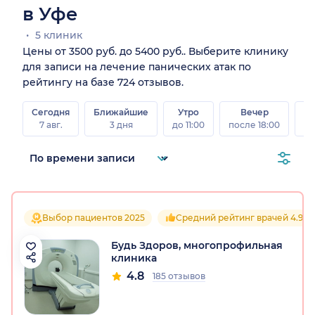
в Уфе
5 клиник
Цены от 3500 руб. до 5400 руб.. Выберите клинику
для записи на лечение панических атак по
рейтингу на базе 724 отзывов.
Сегодня
Ближайшие
Утро
Вечер
В
7 авг.
3 дня
до 11:00
после 18:00
8 а
Выбор пациентов 2025
Средний рейтинг врачей 4.9
Будь Здоров, многопрофильная
клиника
4.8
185 отзывов