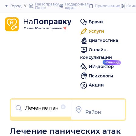
to
НаПоправку
Подарочная
Город:
Уфа
Приложение
Кли
Плюс
карта
Закрыть
content
Врачи
Услуги
Диагностика
Онлайн-
консультации
ИИ-доктор
Психологи
Акции
Очистить
Лечение панических атак