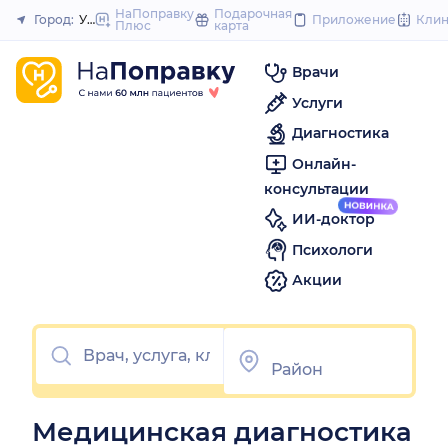
to
НаПоправку
Подарочная
Город:
Улан-Удэ
Приложение
Кли
Плюс
карта
Закрыть
content
Врачи
Услуги
Диагностика
Онлайн-
консультации
ИИ-доктор
Психологи
Акции
Медицинская диагностика