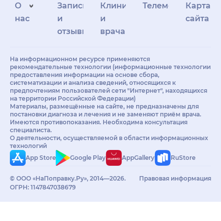
О
Запись
Клиникам
Телемедицина
Карта
нас
и
и
сайта
отзывы
врачам
На информационном ресурсе применяются
рекомендательные технологии (информационные технологии
предоставления информации на основе сбора,
систематизации и анализа сведений, относящихся к
предпочтениям пользователей сети "Интернет", находящихся
на территории Российской Федерации)
Материалы, размещённые на сайте, не предназначены для
постановки диагноза и лечения и не заменяют приём врача.
Имеются противопоказания. Необходима консультация
специалиста.
О деятельности, осуществляемой в области информационных
технологий
App Store
Google Play
AppGallery
RuStore
© ООО «НаПоправку.Ру», 2014—2026.
Правовая информация
ОГРН: 1147847038679