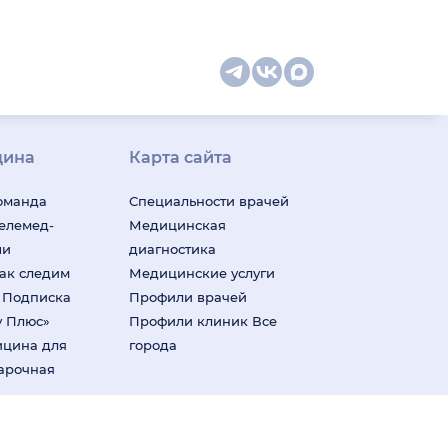
цина
Карта сайта
оманда
Специальности врачей
телемед-
Медицинская
ши
диагностика
ак следим
Медицинские услуги
м
Подписка
Профили врачей
у Плюс»
Профили клиник
Все
ицина для
города
арочная
ения информации на основе сбора,