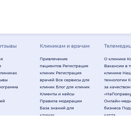
отзывы
Клиникам и врачам
Телемеди
ая
Привлечение
О клинике
К
я
пациентов
Регистрация
Вакансии в 
клиниках
клиник
Регистрация
клинике
На
зывы
врачей
Все сервисы для
технологии
К
рограмма
клиник
Блог для клиник
за качество
Клиенты и кейсы
«НаПоправк
лей
Правила модерации
Онлайн-мед
База знаний для
бизнеса
Под
клиник
карта
мендательные технологии (информационные технологии предоставл