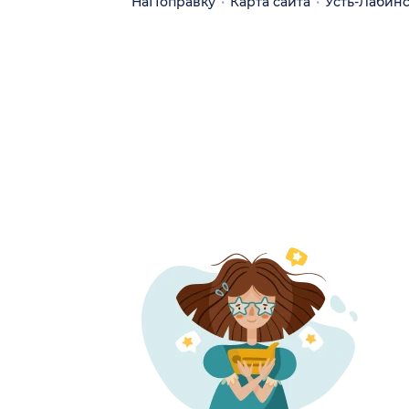
НаПоправку
Карта сайта
Усть-Лабин