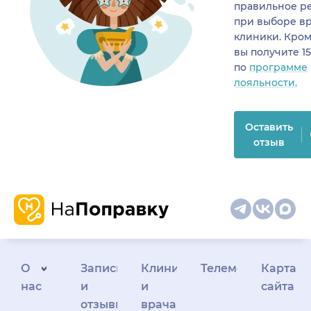
правильное р
при выборе в
клиники. Кром
вы получите 1
по
программе
лояльности.
Оставить
отзыв
О
Запись
Клиникам
Телемедицина
Карта
нас
и
и
сайта
отзывы
врачам