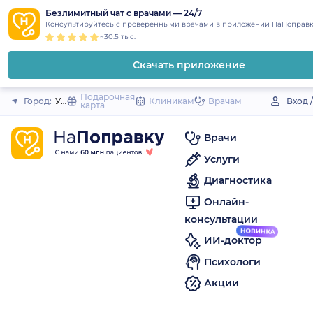
1
2
3
4
5
to
Безлимитный чат с врачами — 24/7
Закрыть
Консультируйтесь с проверенными врачами в приложении НаПоправк
content
~30.5 тыс.
Скачать приложение
Подарочная
Город:
Узловая
Клиникам
Врачам
Вход 
карта
Врачи
Услуги
Диагностика
Онлайн-
консультации
ИИ-доктор
Психологи
Акции