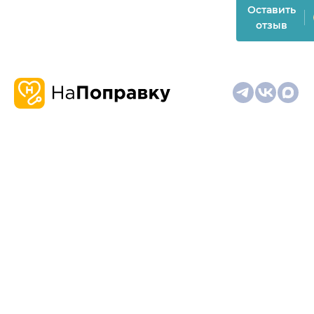
Оставить
отзыв
О
Запись
Клиникам
Телемедицина
Карта
нас
и
и
сайта
отзывы
врачам
На информационном ресурсе применяются
рекомендательные технологии (информационные технологии
предоставления информации на основе сбора,
систематизации и анализа сведений, относящихся к
предпочтениям пользователей сети "Интернет", находящихся
на территории Российской Федерации)
Материалы, размещённые на сайте, не предназначены для
постановки диагноза и лечения и не заменяют приём врача.