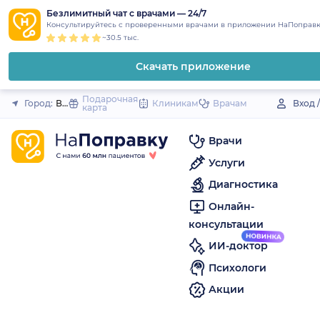
1
2
3
4
5
to
Безлимитный чат с врачами — 24/7
Закрыть
Консультируйтесь с проверенными врачами в приложении НаПоправк
content
~30.5 тыс.
Скачать приложение
Подарочная
Город:
Валдай
Клиникам
Врачам
Вход 
карта
Врачи
Услуги
Диагностика
Онлайн-
консультации
ИИ-доктор
Психологи
Акции