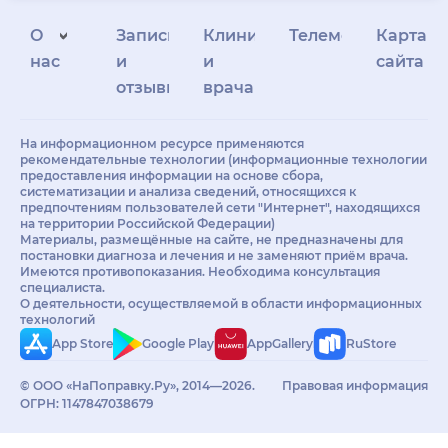
О
Запись
Клиникам
Телемедицина
Карта
нас
и
и
сайта
отзывы
врачам
На информационном ресурсе применяются
рекомендательные технологии (информационные технологии
предоставления информации на основе сбора,
систематизации и анализа сведений, относящихся к
предпочтениям пользователей сети "Интернет", находящихся
на территории Российской Федерации)
Материалы, размещённые на сайте, не предназначены для
постановки диагноза и лечения и не заменяют приём врача.
Имеются противопоказания. Необходима консультация
специалиста.
О деятельности, осуществляемой в области информационных
технологий
App Store
Google Play
AppGallery
RuStore
© ООО «НаПоправку.Ру», 2014—2026.
Правовая информация
ОГРН: 1147847038679