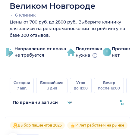
Великом Новгороде
6 клиник
Цены от 700 руб. до 2800 руб.. Выберите клинику
для записи на ректороманоскопии по рейтингу на
базе 300 отзывов.
Направление от врача
Подготовка
Противоп
не требуется
нужна
нет
Сегодня
Ближайшие
Утро
Вечер
В
7 авг.
3 дня
до 11:00
после 18:00
8 а
Выбор пациентов 2025
14 лет работаем на рынке