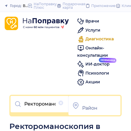
to
НаПоправку
Подарочная
Город:
Великий Новгород
Приложение
Кли
Плюс
карта
Закрыть
content
Врачи
Услуги
Диагностика
Онлайн-
консультации
ИИ-доктор
Психологи
Акции
Очистить
Ректороманоскопия в