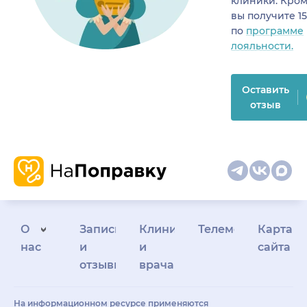
клиники. Кром
вы получите 1
по
программе
лояльности.
Оставить
отзыв
О
Запись
Клиникам
Телемедицина
Карта
нас
и
и
сайта
отзывы
врачам
На информационном ресурсе применяются