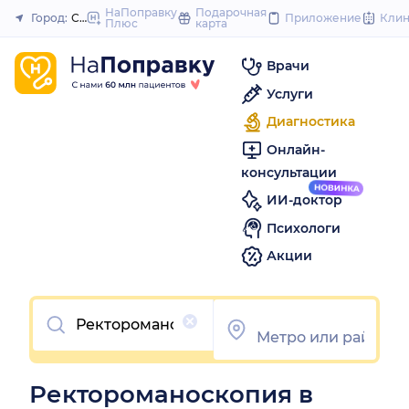
to
НаПоправку
Подарочная
Город:
Самара
Приложение
Кли
Плюс
карта
Закрыть
content
Врачи
Услуги
Диагностика
Онлайн-
консультации
ИИ-доктор
Психологи
Акции
Очистить
Ректороманоскопия в