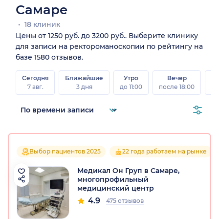
Самаре
18 клиник
Цены от 1250 руб. до 3200 руб.. Выберите клинику
для записи на ректороманоскопии по рейтингу на
базе 1580 отзывов.
Сегодня
Ближайшие
Утро
Вечер
В
7 авг.
3 дня
до 11:00
после 18:00
8 а
Выбор пациентов 2025
22 года работаем на рынке
Медикал Он Груп в Самаре,
многопрофильный
медицинский центр
4.9
475 отзывов