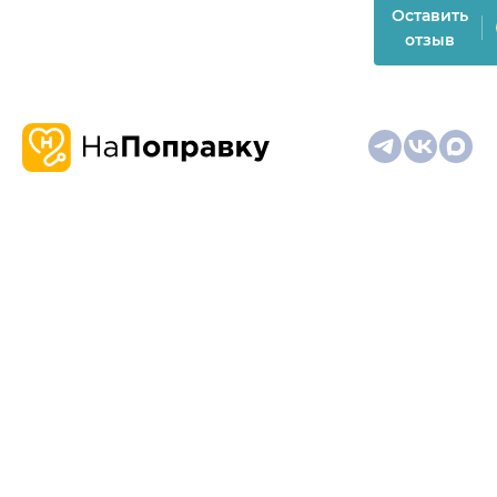
Оставить
отзыв
О
Запись
Клиникам
Телемедицина
Карта
нас
и
и
сайта
отзывы
врачам
На информационном ресурсе применяются
рекомендательные технологии (информационные технологии
предоставления информации на основе сбора,
систематизации и анализа сведений, относящихся к
предпочтениям пользователей сети "Интернет", находящихся
на территории Российской Федерации)
Материалы, размещённые на сайте, не предназначены для
постановки диагноза и лечения и не заменяют приём врача.