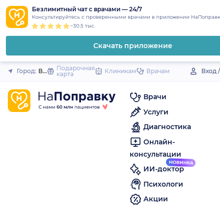
1
2
3
4
5
to
Безлимитный чат с врачами — 24/7
Закрыть
Консультируйтесь с проверенными врачами в приложении НаПоправк
content
~30.5 тыс.
Скачать приложение
Подарочная
Город:
Вилючинск
Клиникам
Врачам
Вход 
карта
Врачи
Услуги
Диагностика
Онлайн-
консультации
ИИ-доктор
Психологи
Акции