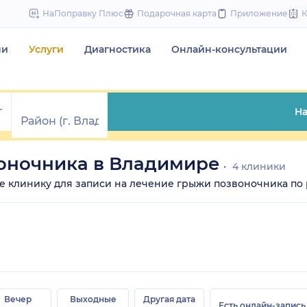
to
НаПоправку Плюс
Подарочная карта
Приложение
content
чи
Услуги
Диагностика
Онлайн-консультации
На
оночника в Владимире
4 клиники
ите клинику для записи на лечение грыжи позвоночника по 
Вечер
Выходные
Другая дата
Есть онлайн-запись