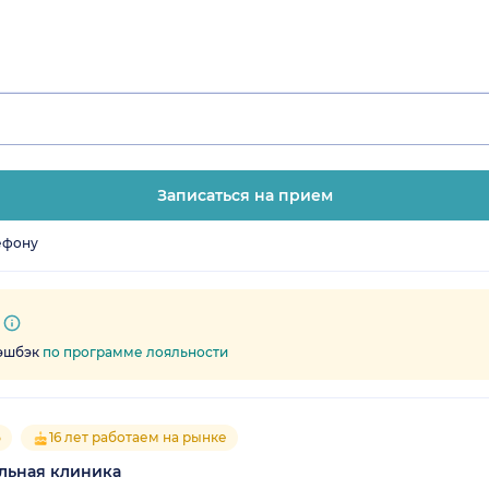
Записаться на прием
ефону
кэшбэк
по программе лояльности
5
16 лет работаем на рынке
льная клиника