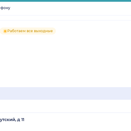
ефону
Работаем все выходные
тский, д 11