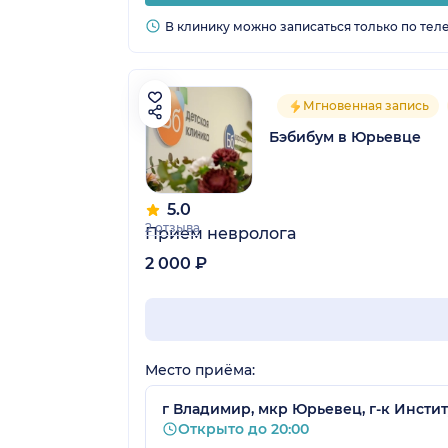
В клинику можно записаться только по тел
Мгновенная запись
Бэбибум в Юрьевце
5.0
2 отзыва
Прием невролога
2 000 ₽
Место приёма:
г Владимир, мкр Юрьевец, г-к Институ
Открыто до 20:00