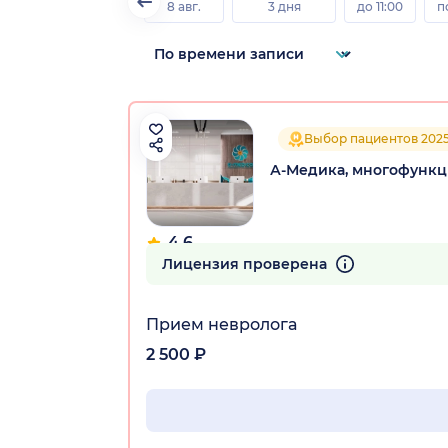
8 авг.
3 дня
до 11:00
п
Выбор пациентов 202
А-Медика, многофунк
4.6
286 отзывов
Лицензия проверена
Прием невролога
2 500 ₽