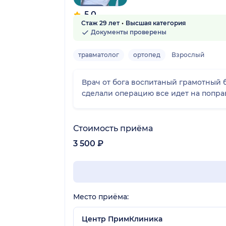
5.0
Стаж 29 лет
Высшая категория
4 отзыва
Документы проверены
травматолог
ортопед
Взрослый
Врач от бога воспитаный грамотный 
сделали операцию все идет на поправ
Стоимость приёма
3 500 ₽
Место приёма:
Центр ПримКлиника