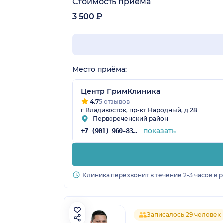
Стоимость приёма
3 500 ₽
Место приёма:
Центр ПримКлиника
4.7
5 отзывов
г Владивосток, пр-кт Народный, д 28
Первореченский район
показать
+7 (901) 960-83-49
Клиника перезвонит в течение 2-3 часов в 
Записалось 29 человек