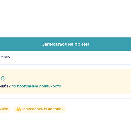
Записаться на прием
ефону
кэшбэк
по программе лояльности
ывов
Записалось 19 человек