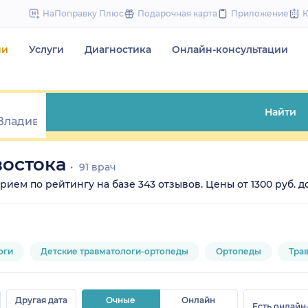
to
НаПоправку Плюс
Подарочная карта
Приложение
content
чи
Услуги
Диагностика
Онлайн-консультации
Найти
востока
91 врач
ием по рейтингу на базе 343 отзывов. Цены от 1300 руб. до
оги
Детские травматологи-ортопеды
Ортопеды
Тра
Другая дата
Очные
Онлайн
Есть онлайн