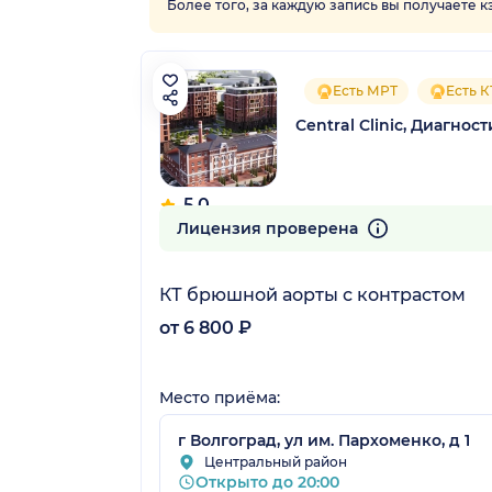
Более того, за каждую запись вы получаете 
Есть МРТ
Есть К
Central Clinic, Диагно
5.0
7 отзывов
Лицензия проверена
КТ брюшной аорты с контрастом
от 6 800 ₽
Место приёма:
г Волгоград, ул им. Пархоменко, д 1
Центральный район
Открыто до 20:00