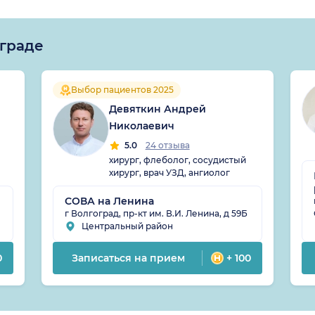
ограде
Выбор пациентов 2025
Девяткин Андрей
Николаевич
5.0
24 отзыва
хирург, флеболог, сосудистый
хирург, врач УЗД, ангиолог
СОВА на Ленина
г Волгоград, пр-кт им. В.И. Ленина, д 59Б
Центральный район
0
Записаться на прием
+ 100