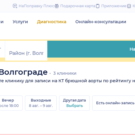
to
НаПоправку Плюс
Подарочная карта
Приложение
content
чи
Услуги
Диагностика
Онлайн-консультации
На
Волгограде
3 клиники
ите клинику для записи на КТ брюшной аорты по рейтингу н
Вечер
Выходные
Другая дата
Есть онлайн-запись
осле 18:00
8 авг. – 9 авг.
Выбрать