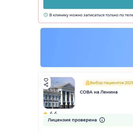
В клинику можно записаться только по те
радская обл.)
Выбор пациентов 202
СОВА на Ленина
4.4
177 отзывов
Лицензия проверена