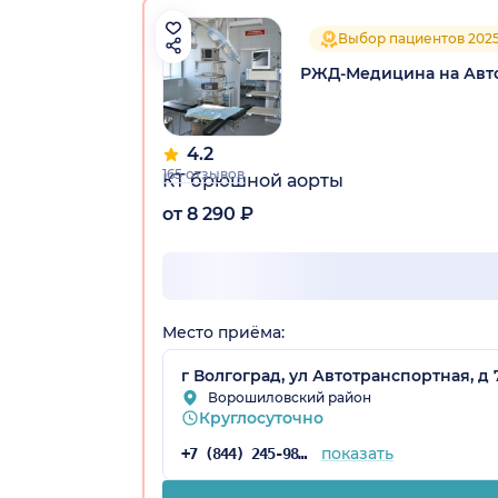
Выбор пациентов 202
РЖД-Медицина на Авт
4.2
165 отзывов
КТ брюшной аорты
от 8 290 ₽
Место приёма:
г Волгоград, ул Автотранспортная, д 
Ворошиловский район
Круглосуточно
показать
+7 (844) 245-98-54