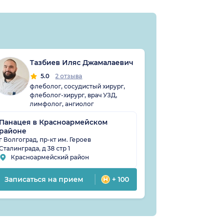
Тазбиев Иляс Джамалаевич
Неб
Але
5.0
2 отзыва
флеболог, сосудистый хирург,
5
флеболог-хирург, врач УЗД,
хиру
лимфолог, ангиолог
флеб
хиру
Панацея в Красноармейском
районе
Панацея в 
районе
г Волгоград, пр-кт им. Героев
Сталинграда, д 38 стр 1
г Волгоград, п
Красноармейский район
Красноокт
Записаться на прием
+ 100
Записатьс