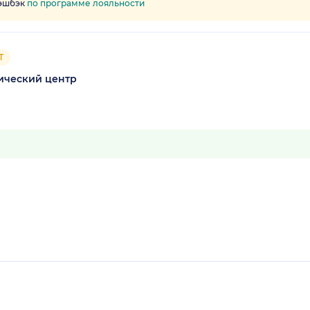
кэшбэк
по программе лояльности
Т
стический центр