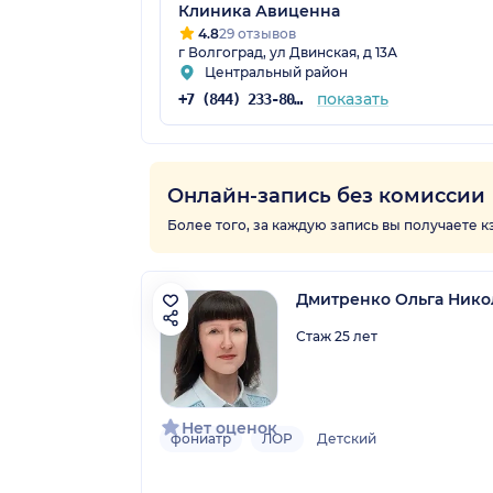
Клиника Авиценна
4.8
29 отзывов
г Волгоград, ул Двинская, д 13А
Центральный район
показать
+7 (844) 233-80-77
Онлайн-запись без комиссии
Более того, за каждую запись вы получаете 
Дмитренко Ольга Нико
Стаж 25 лет
Нет оценок
фониатр
ЛОР
Детский