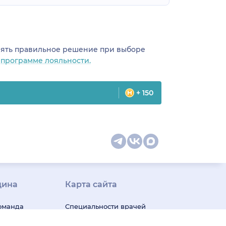
инять правильное решение при выборе
о
программе лояльности.
+ 150
цина
Карта сайта
оманда
Специальности врачей
телемед-
Медицинская