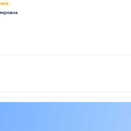
ывов
мировна