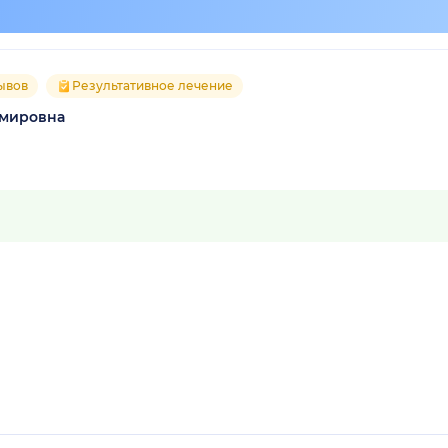
ывов
Результативное лечение
имировна