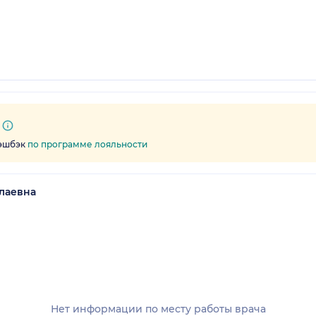
кэшбэк
по программе лояльности
лаевна
Нет информации по месту работы врача