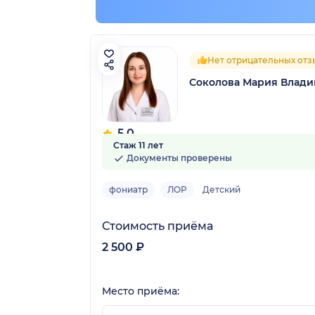
радская обл.)
Нет отрицательных отз
Соколова Мария Влад
5.0
Стаж 11 лет
8 отзывов
Документы проверены
фониатр
ЛОР
Детский
Стоимость приёма
2 500 ₽
Место приёма: