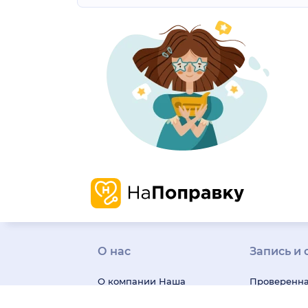
О нас
Запись и 
О компании
Наша
Проверенн
история
Карьера
информаци