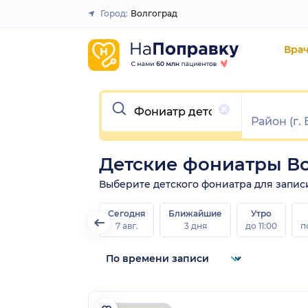
Город:
Волгоград
Закрыть
Вра
Очистить
Детские фониатры В
Выберите детского фониатра для записи 
Сегодня
Ближайшие
Утро
7 авг.
3 дня
до 11:00
п