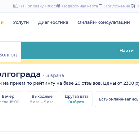
to
НаПоправку Плюс
Подарочная карта
Приложение
content
чи
Услуги
Диагностика
Онлайн-консультации
Найти
олгограда
3 врача
на прием по рейтингу на базе 20 отзывов. Цены от 2300 руб
Вечер
Выходные
Другая дата
Есть онлайн-запись
осле 18:00
8 авг. – 9 авг.
Выбрать