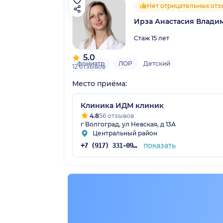
Нет отрицательных отз
Ирза Анастасия Влади
Стаж 15 лет
5.0
фониатр
ЛОР
Детский
12 отзывов
Место приёма:
Клиника ИДМ клиник
4.8
56 отзывов
г Волгоград, ул Невская, д 13А
Центральный район
показать
+7 (917) 331-09-99