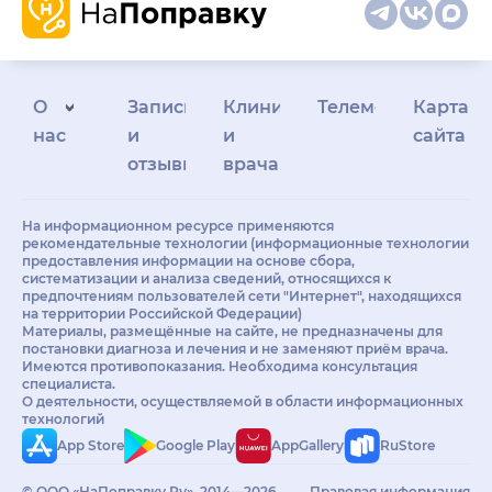
О
Запись
Клиникам
Телемедицина
Карта
нас
и
и
сайта
отзывы
врачам
На информационном ресурсе применяются
рекомендательные технологии (информационные технологии
предоставления информации на основе сбора,
систематизации и анализа сведений, относящихся к
предпочтениям пользователей сети "Интернет", находящихся
на территории Российской Федерации)
Материалы, размещённые на сайте, не предназначены для
постановки диагноза и лечения и не заменяют приём врача.
Имеются противопоказания. Необходима консультация
специалиста.
О деятельности, осуществляемой в области информационных
технологий
App Store
Google Play
AppGallery
RuStore
© ООО «НаПоправку.Ру», 2014—2026.
Правовая информация