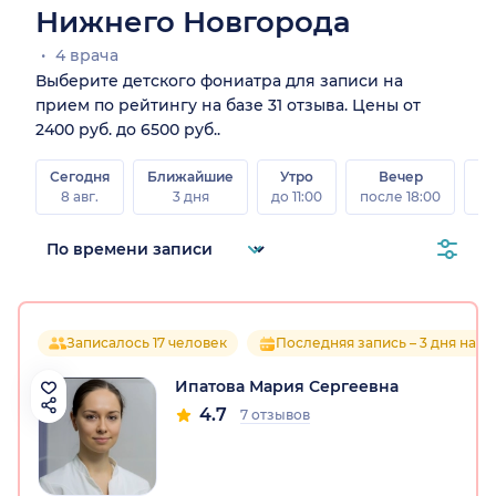
Нижнего Новгорода
4 врача
Выберите детского фониатра для записи на
прием по рейтингу на базе 31 отзыва. Цены от
2400 руб. до 6500 руб..
Сегодня
Ближайшие
Утро
Вечер
В
8 авг.
3 дня
до 11:00
после 18:00
8 а
Записалось 17 человек
Последняя запись – 3 дня наза
Ипатова Мария Сергеевна
4.7
7 отзывов