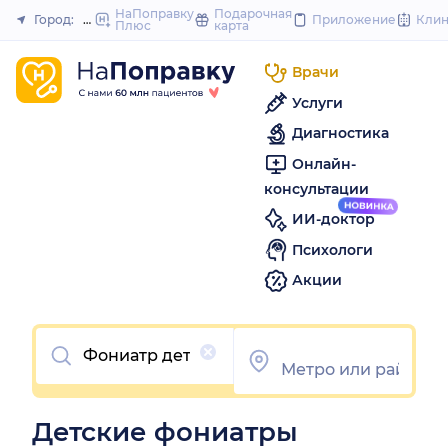
to
НаПоправку
Подарочная
Город:
Нижний Новгород
Приложение
Кли
Плюс
карта
Закрыть
content
Врачи
Услуги
Диагностика
Онлайн-
консультации
ИИ-доктор
Психологи
Акции
Очистить
Детские фониатры